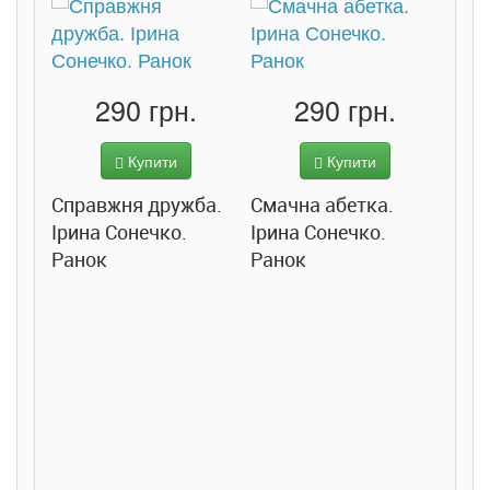
290 грн.
290 грн.
Купити
Купити
Справжня дружба.
Смачна абетка.
Ірина Сонечко.
Ірина Сонечко.
Ранок
Ранок
Розс
сход
дете
Ста
Соло
Ран