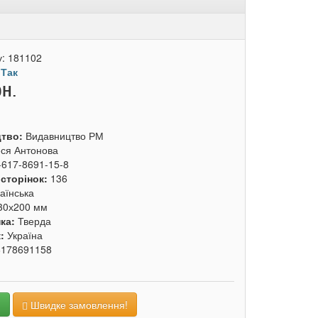
у:
181102
:
Так
рн.
цтво:
Видавництво РМ
ся Антонова
-617-8691-15-8
 сторінок:
136
аїнська
30х200 мм
ка:
Тверда
к:
Україна
6178691158
и
Швидке замовлення!