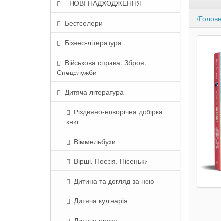
- НОВІ НАДХОДЖЕННЯ -
/Голов
Бестселери
Бізнес-література
Військова справа. Зброя.
Спецслужби
Дитяча література
Різдвяно-новорічна добірка
книг
Віммельбухи
Вірші. Поезія. Пісеньки
Дитина та догляд за нею
Дитяча кулінарія
Дитяча проза