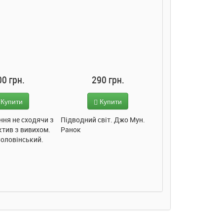
00 грн.
290 грн.
285 грн
Купити
Купити
Купит
ння не сходячи з
Підводний світ. Джо Мун.
Моє любе кошеня.
ктив з вивихом.
Ранок
Пуляєва. Ранок
Соловінський.