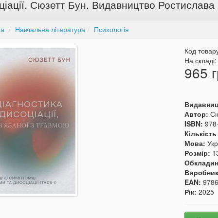
ціації. Сюзетт Бун. Видавництво Ростислава
на
Навчальна література
Психологія
Код товар
На складі
965 г
Видавни
Автор:
Сю
ISBN:
978
Кількість
Мова:
Укр
Розмір:
1
Обкладин
Виробни
EAN:
978
Рік:
2025