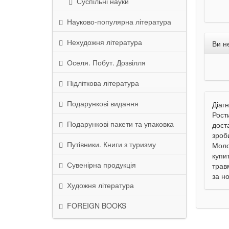
Суспільні науки
Науково-популярна література
Нехудожня література
Ви н
Оселя. Побут. Дозвілля
Підліткова література
Подарункові видання
Діаг
Рост
Подарункові пакети та упаковка
дост
зроби
Путівники. Книги з туризму
Моло
купи
Сувенірна продукція
трав
за н
Художня література
FOREIGN BOOKS