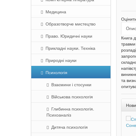
Медицина
Оцінит
Образотворче мистецтво
Oпи
Право. Юридичні науки
Книга д
травми 
Прикладні науки. Техніка
розладі
запропо
Природні науки
складн
напівст
Психологія
виникне
та визн
Взаємини і стосунки
опитува
Військова психологія
Нови
Глибинна психологія.
Психоаналіз
Дитяча психологія