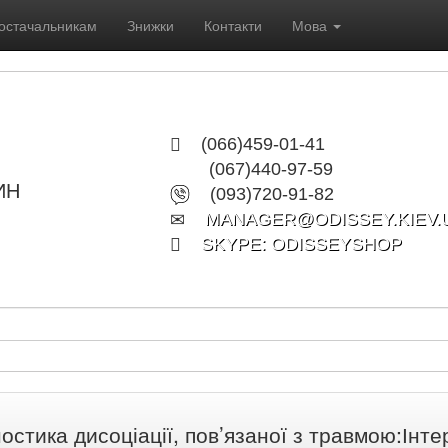
остачальникам
Знижки
Контакти
Мова
(066)459-01-41
(067)440-97-59
ИН
(093)720-91-82
MANAGER@ODISSEY.KIEV.
SKYPE: ODISSEYSHOP
ностика дисоціації, пов’язаної з травмою:Інт