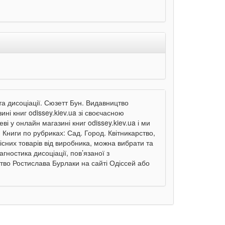
та дисоціації. Сюзетт Бун. Видавництво
і книг odissey.kiev.ua зі своєчасною
і у онлайн магазині книг odissey.kiev.ua і ми
. Книги по рубриках: Сад. Город. Квітникарство,
існих товарів від виробника, можна вибрати та
гностика дисоціації, пов’язаної з
тво Ростислава Бурлаки на сайті Одіссей або