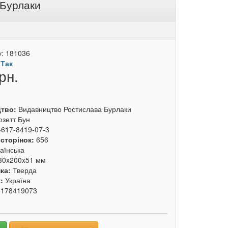
 Бурлаки
у:
181036
:
Так
рн.
цтво:
Видавництво Ростислава Бурлаки
зетт Бун
-617-8419-07-3
 сторінок:
656
аїнська
30x200x51 мм
ка:
Тверда
к:
Україна
6178419073