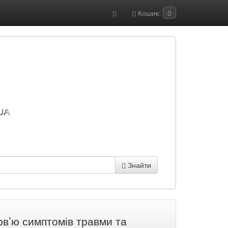
Кошик:
0
UA
Знайти
ерв’ю симптомів травми та