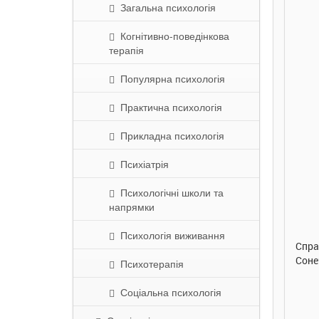
Загальна психологія
Когнітивно-поведінкова
терапія
Популярна психологія
Практична психологія
Прикладна психологія
Психіатрія
290 грн.
290 грн.
Психологічні школи та
напрямки
Купити
Купити
Психологія виживання
Улюблена абетка. Ірина
Таке велике слоненя. Ірина
Спра
Сонечко. Ранок
Сонечко. Ранок
Соне
Психотерапія
Соціальна психологія