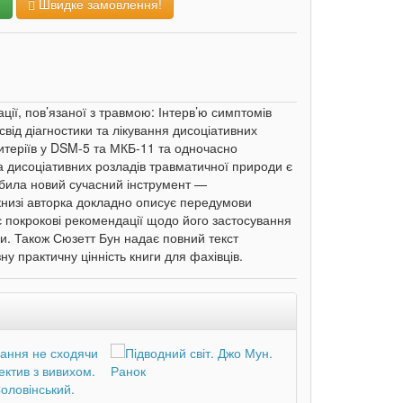
и
Швидке замовлення!
ції, пов’язаної з травмою: Інтерв’ю симптомів
від діагностики та лікування дисоціативних
ритеріїв у DSM-5 та МКБ-11 та одночасно
а дисоціативних розладів травматичної природи є
обила новий сучасний інструмент —
 книзі авторка докладно описує передумови
є покрокові рекомендації щодо його застосування
ми. Також Сюзетт Бун надає повний текст
у практичну цінність книги для фахівців.