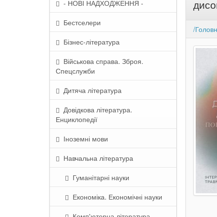
дисо
- НОВІ НАДХОДЖЕННЯ -
Бестселери
/Голов
Бізнес-література
Військова справа. Зброя.
Спецслужби
Дитяча література
Довідкова література.
Енциклопедії
Іноземні мови
Навчальна література
Гуманітарні науки
Економіка. Економічні науки
Комп'ютерна література