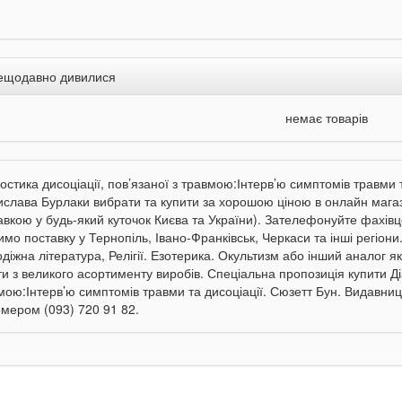
ещодавно дивилися
немає товарів
ностика дисоціації, пов’язаної з травмою:Інтерв’ю симптомів травми 
ислава Бурлаки вибрати та купити за хорошою ціною в онлайн магазин
авкою у будь-який куточок Києва та України). Зателефонуйте фахівцев
мо поставку у Тернопіль, Івано-Франківськ, Черкаси та інші регіони
діжна література, Релігії. Езотерика. Окультизм або інший аналог як
ти з великого асортименту виробів. Спеціальна пропозиція купити Діа
мою:Інтерв’ю симптомів травми та дисоціації. Сюзетт Бун. Видавниц
омером (093) 720 91 82.