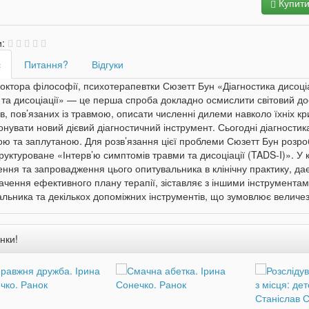
Купит
и:
с
Питання?
Відгуки
октора філософії, психотерапевтки Сюзетт Бун «Діагностика дисоціа
та дисоціації» — це перша спроба докладно осмислити світовий дос
в, пов’язаних із травмою, описати численні дилеми навколо їхніх к
нувати новий дієвий діагностичний інструмент. Сьогодні діагностик
ою та заплутаною. Для розв’язання цієї проблеми Сюзетт Бун розр
руктуроване «Інтерв’ю симптомів травми та дисоціації (TADS-I)». У
ння та запровадження цього опитувальника в клінічну практику, да
ачення ефективного плану терапії, зіставляє з іншими інструмента
льника та декількох допоміжних інструментів, що зумовлює величезн
нки!