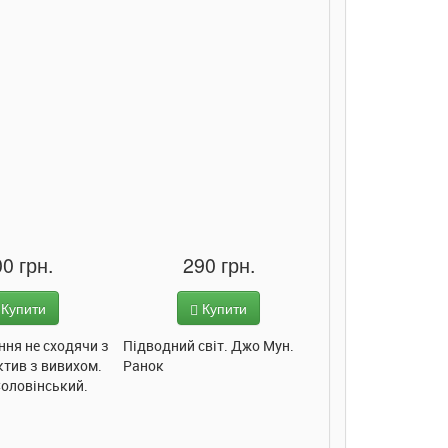
0 грн.
290 грн.
285 грн
Купити
Купити
Купит
ння не сходячи з
Підводний світ. Джо Мун.
Моє любе кошеня.
ктив з вивихом.
Ранок
Пуляєва. Ранок
Соловінський.