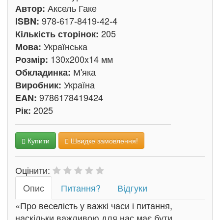
Аксель Гаке
Автор:
978-617-8419-42-4
ISBN:
205
Кількість сторінок:
Українська
Мова:
130x200x14 мм
Розмір:
М'яка
Обкладинка:
Україна
Виробник:
9786178419424
EAN:
2025
Рік:
Купити
Швидке замовлення!
Оцінити:
Oпис
Питання?
Відгуки
«Про веселість у важкі часи і питання,
наскільки важливою для нас має бути