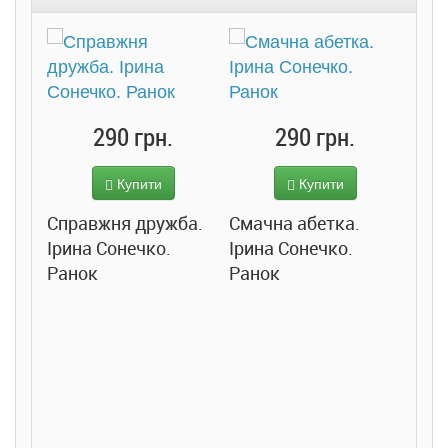
290 грн.
290 грн.
Купити
Купити
Справжня дружба.
Смачна абетка.
Ірина Сонечко.
Ірина Сонечко.
Ранок
Ранок
Розс
сход
дете
Ста
Соло
Ран