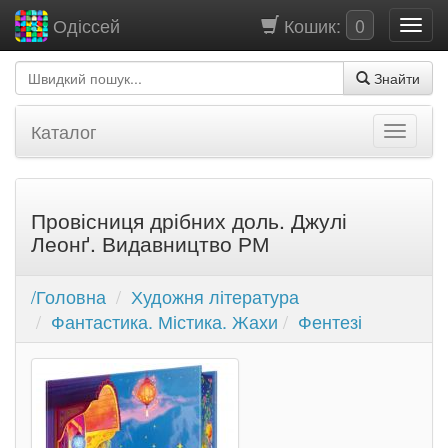
Кошик:
0
Одіссей
Знайти
Каталог
Провісниця дрібних доль. Джулі
Леонґ. Видавництво РМ
/Головна
Художня література
Фантастика. Містика. Жахи
Фентезі