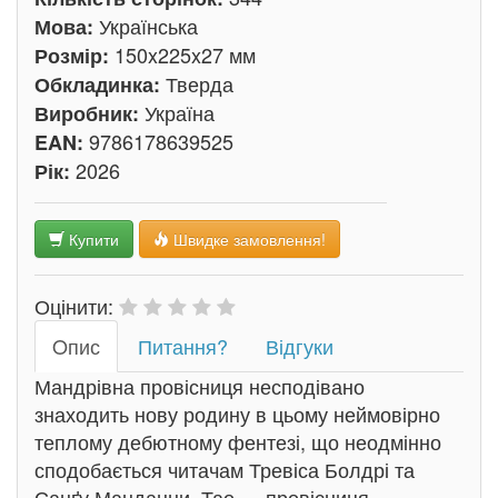
Українська
Мова:
150x225x27 мм
Розмір:
Тверда
Обкладинка:
Україна
Виробник:
9786178639525
EAN:
2026
Рік:
Купити
Швидке замовлення!
Оцінити:
Oпис
Питання?
Відгуки
Мандрівна провісниця несподівано
знаходить нову родину в цьому неймовірно
теплому дебютному фентезі, що неодмінно
сподобається читачам Тревіса Болдрі та
Санґу Манданни. Тао — провісниця-