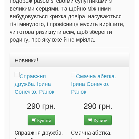
подорож разом зі своїми супутниками з
великими серцями. Та щойно між ними
вибудовується крихка довіра, насуваються
тіні минулого, і провісниця мусить вирішити,
чи готова ризикнути всім, щоб зберегти
родину, про яку вже й не мріяла.
Новинки!
290 грн.
290 грн.
Купити
Купити
Справжня дружба.
Смачна абетка.