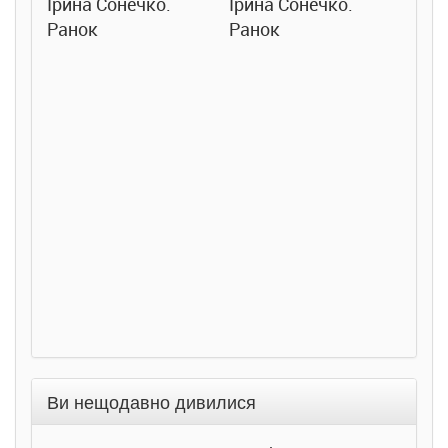
Ірина Сонечко.
Ірина Сонечко.
Ранок
Ранок
Розс
сход
дете
Ста
Соло
Ран
Ви нещодавно дивилися