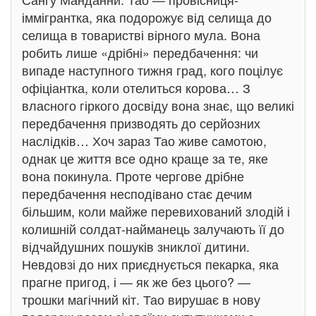
іммігрантка, яка подорожує від селища до
селища в товаристві вірного мула. Вона
робить лише «дрібні» передбачення: чи
випаде наступного тижня град, кого поцілує
офіціантка, коли отелиться корова… З
власного гіркого досвіду вона знає, що великі
передбачення призводять до серйозних
наслідків… Хоч зараз Тао живе самотою,
однак це життя все одно краще за те, яке
вона покинула. Проте чергове дрібне
передбачення несподівано стає дечим
більшим, коли майже перевихований злодій і
колишній солдат-найманець залучають її до
відчайдушних пошуків зниклої дитини.
Невдовзі до них приєднується пекарка, яка
прагне пригод, і — як же без цього? —
трошки магічний кіт. Тао вирушає в нову