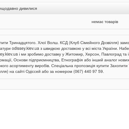
ещодавно дивилися
немає товарів
пити Тринадцятого. Хлої Волш. КСД (Клуб Сімейного Дозвілля) замо
ратури odissey.kiev.ua з швидкою доставкою у всі міста України. Наб
sey.kiev.ua і ми зробимо доставку у Житомир, Херсон, Павлоград та 
рмації, Основи підприємництва, Етнографія або інший аналог нових 
кого асортименту виробів. Спеціальна пропозиція купити Захопити
ілля) на сайті Одіссей або за номером (067) 440 97 59.