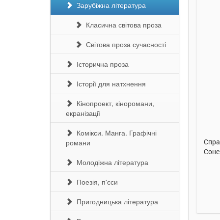
Зарубіжна література
Класична світова проза
Світова проза сучасності
Історична проза
Історії для натхнення
290 грн.
290 грн.
Кінопроект, кіноромани,
екранізації
Купити
Купити
Комікси. Манга. Графічні
Улюблена абетка. Ірина
Таке велике слоненя. Ірина
Спра
романи
Сонечко. Ранок
Сонечко. Ранок
Соне
Молодіжна література
Поезія, п'єси
Пригодницька література