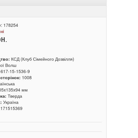
у:
178254
:
ні
рн.
цтво:
КСД (Клуб Сімейного Дозвілля)
ої Волш
-617-15-1536-9
 сторінок:
1008
аїнська
05x135x94 мм
ка:
Тверда
к:
Україна
6171515369