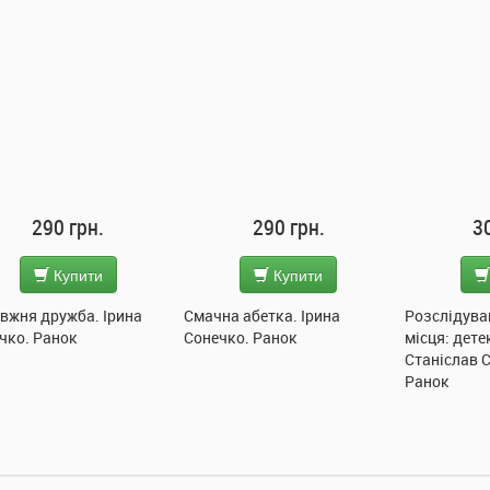
290 грн.
290 грн.
3
Купити
Купити
вжня дружба. Ірина
Смачна абетка. Ірина
Розслідува
чко. Ранок
Сонечко. Ранок
місця: дете
Станіслав 
Ранок