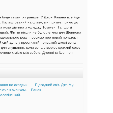
е буде таким, як раніше. У Джоні Кавана все йде
я. Налаштований на славу, він прямує прямо до
а нова дівчина з коледжу Томмен. Та, що зі
інший. Життя ніколи не було легким для Шеннона
авчального року, просимо про новий початок і
 свій день у престижній приватній школі вона
 для знущання, коли вона створює крихкий союз
еречною хімією між собою, Джонні та Шеннон