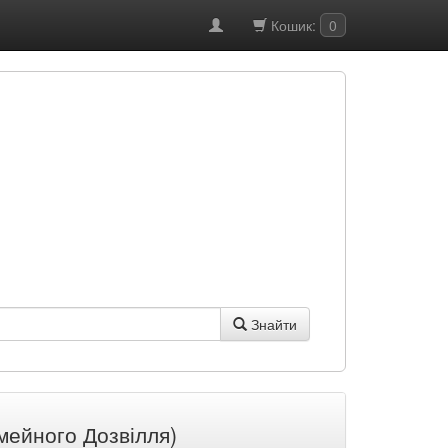
Кошик:
0
Знайти
мейного Дозвілля)