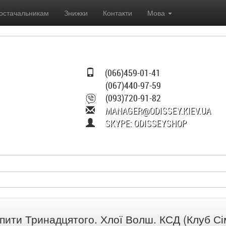
остачальникам
Знижки
Контакти
Мова
(066)459-01-41
(067)440-97-59
(093)720-91-82
MANAGER@ODISSEY.KIEV.UA
SKYPE: ODISSEYSHOP
пити Тринадцятого. Хлої Волш. КСД (Клуб Сі