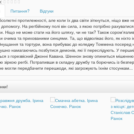
и:
с
Питання?
Відгуки
солютні протилежності, але коли їх два світи зіткнуться, ніщо вже н
 допомогу. На регбійному полі він сила, з якою потрібно рахуватис
. Ніщо не може стати на його шляху, чи не так? Також сором'язлив
 очима та прихованими синцями. Та, що відволікає його, як ніхто 
Знущання та тортури, вона прибуває до коледжу Томмена посеред н
ушно намагаючись позбутися демонів, які її переслідують. У перший
ться з горезвісний Джонні Кавана. Шеннон знову опиниться мішенню
ю зіркою регбі. Потрапивши в складну дружбу та борючись із безп
не могли передбачити перешкоди, які загрожують їхнім стосункам...
нки!