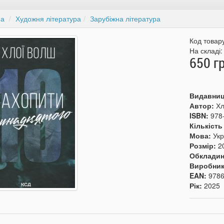
на
Художня література
Зарубіжна література
Код товар
На складі
650 г
Видавни
Автор:
Хл
ISBN:
978
Кількість
Мова:
Укр
Розмір:
2
Обкладин
Виробни
EAN:
978
Рік:
2025