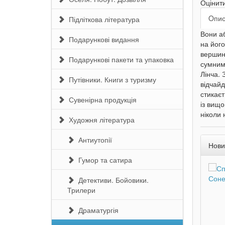
Оцінит
Oпи
Підліткова література
Вони аб
Подарункові видання
на його
вершини
Подарункові пакети та упаковка
сумними
Лінча. 
Путівники. Книги з туризму
відчайд
стикає
Сувенірна продукція
із вищо
ніколи 
Художня література
Антиутопії
Нови
Гумор та сатира
Детективи. Бойовики.
Трилери
Драматургія