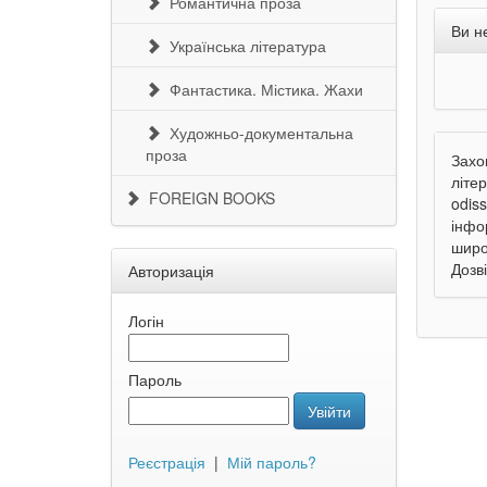
Романтична проза
Ви н
Українська література
Фантастика. Містика. Жахи
Художньо-документальна
проза
Захо
літе
FOREIGN BOOKS
odis
інфо
широ
Дозв
Авторизація
Логін
Пароль
Увійти
Реєстрація
|
Мій пароль?