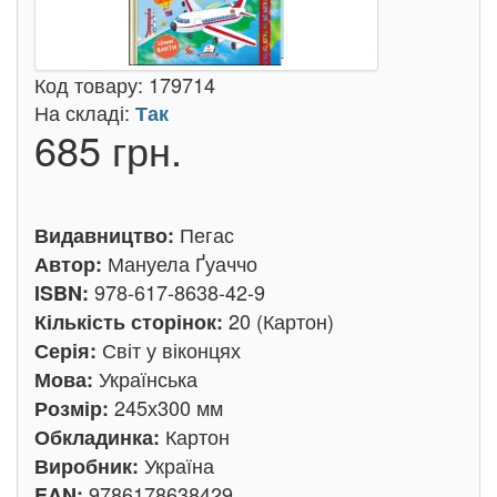
Код товару:
179714
На складі:
Так
685 грн.
Пегас
Видавництво:
Мануела Ґуаччо
Автор:
978-617-8638-42-9
ISBN:
20 (Картон)
Кількість сторінок:
Світ у віконцях
Серія:
Українська
Мова:
245х300 мм
Розмір:
Картон
Обкладинка:
Україна
Виробник:
9786178638429
EAN: