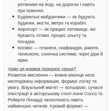
рятівники на воді, на дорогах і навіть
при повенях.
Будівельні майданчики — як будують
будинки, мости, метро та кораблі.
Аеропорт — як працює летовище, які
бувають літаки, процес зльоту та
посадки.
Космос — планети, скафандри, ракети,
телескопи, сонячна система, чорні діри й
зірки.
Чому ця книжка підкорює серця?
Розвиток мислення — кожне віконце несе
несподівану інформацію, формує логіку та
увагу. Візуальний магніт — кольорові, сучасні
ілюстрації в авторському стилі Анни Соссо та
Роберти Лонардi захоплюють навіть
найменших читачів. Ігровий формат —