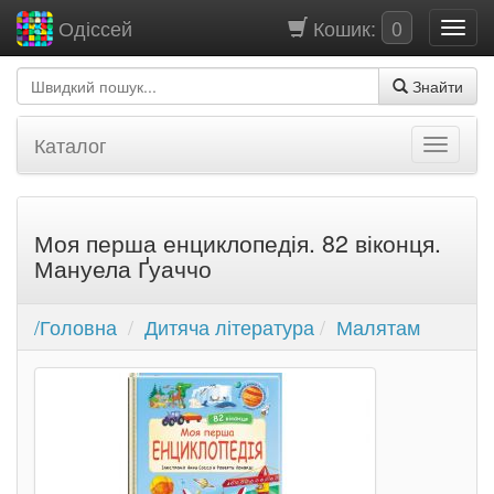
Кошик:
0
Одіссей
Знайти
Каталог
Моя перша енциклопедія. 82 віконця.
Мануела Ґуаччо
/Головна
Дитяча література
Малятам