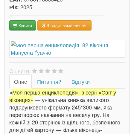
2025
Рік:
Купити
Швидке замовлення!
Оцінити:
Oпис
Питання?
Відгуки
«
Моя перша енциклопедія» із серії «Світ у
віконцях»
— унікальна книжка великого
подарункового формату 245*300 мм, яка
перетворює навчання на веселу гру. На
кожній зі 20 сторінок із щільного, безпечного
для дітей картону — кілька віконець-