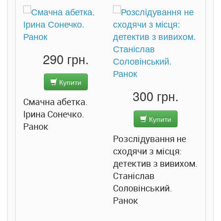
290 грн.
Купити
Підв
300 грн.
ба.
Смачна абетка.
Джо
Ірина Сонечко.
Купити
Ранок
Розслідування не
сходячи з місця:
детектив з вивихом.
Станіслав
Соловінський.
Ранок