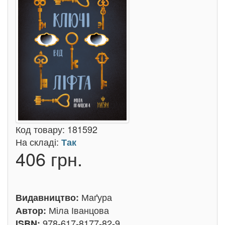
Код товару:
181592
На складі:
Так
406 грн.
Маґура
Видавництво:
Міла Іванцова
Автор:
978-617-8177-82-9
ISBN: