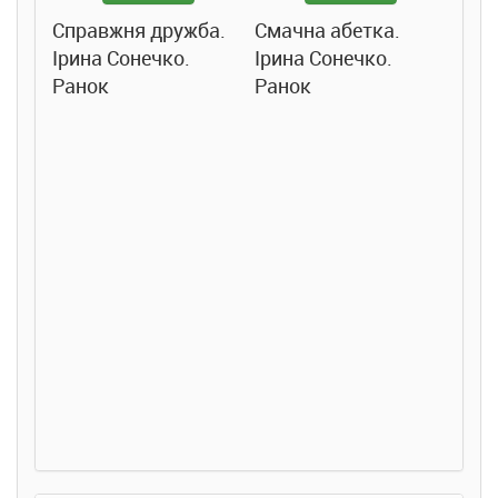
Справжня дружба.
Смачна абетка.
Ірина Сонечко.
Ірина Сонечко.
Ранок
Ранок
Розс
сход
дете
Ста
Соло
Ран