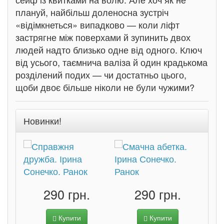
плануй, найбільш доленосна зустріч
«відімкнеться» випадково — коли ліфт
застрягне між поверхами й зупинить двох
людей надто близько одне від одного. Ключ
від усього, таємнича валіза й один крадькома
розділений подих — чи достатньо цього,
щоби двоє більше ніколи не були чужими?
Новинки!
290 грн.
290 грн.
Купити
Купити