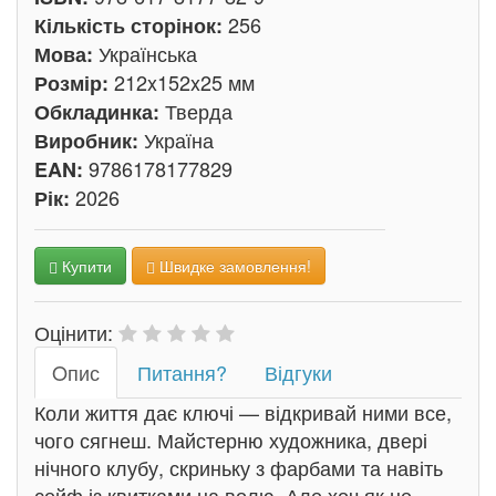
256
Кількість сторінок:
Українська
Мова:
212x152x25 мм
Розмір:
Тверда
Обкладинка:
Україна
Виробник:
9786178177829
EAN:
2026
Рік:
Купити
Швидке замовлення!
Оцінити:
Oпис
Питання?
Відгуки
Коли життя дає ключі — відкривай ними все,
чого сягнеш. Майстерню художника, двері
нічного клубу, скриньку з фарбами та навіть
сейф із квитками на волю. Але хоч як не