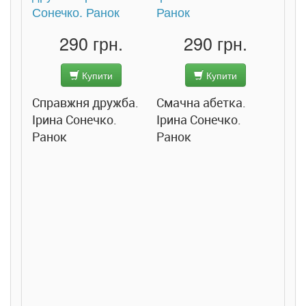
290 грн.
290 грн.
Купити
Купити
Справжня дружба.
Смачна абетка.
Ірина Сонечко.
Ірина Сонечко.
Ранок
Ранок
Розс
сход
дете
Ста
Соло
Ран