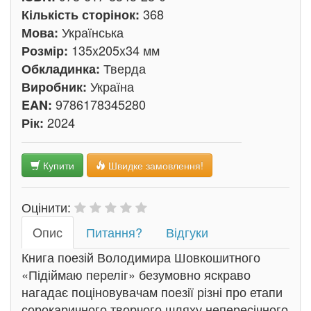
368
Кількість сторінок:
Українська
Мова:
135x205x34 мм
Розмір:
Тверда
Обкладинка:
Україна
Виробник:
9786178345280
EAN:
2024
Рік:
Купити
Швидке замовлення!
Оцінити:
Oпис
Питання?
Відгуки
Книга поезій Володимира Шовкошитного
«Підіймаю переліг» безумовно яскраво
нагадає поціновувачам поезії різні про етапи
сорокаричного творчого шляху непересічного