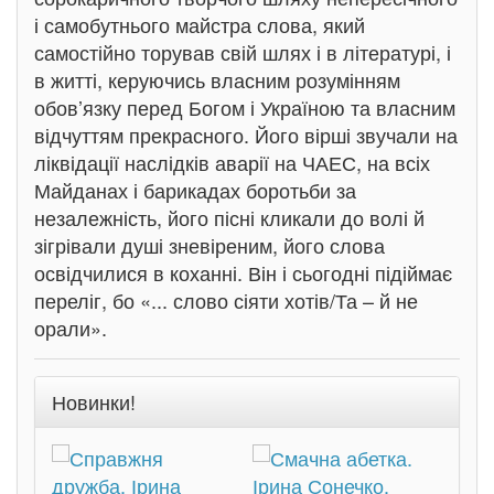
і самобутнього майстра слова, який
самостійно торував свій шлях і в літературі, і
в житті, керуючись власним розумінням
обов’язку перед Богом і Україною та власним
відчуттям прекрасного. Його вірші звучали на
ліквідації наслідків аварії на ЧАЕС, на всіх
Майданах і барикадах боротьби за
незалежність, його пісні кликали до волі й
зігрівали душі зневіреним, його слова
освідчилися в коханні. Він і сьогодні підіймає
переліг, бо «... слово сіяти хотів/Та – й не
орали».
Новинки!