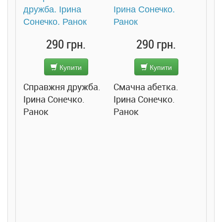
290 грн.
290 грн.
Купити
Купити
Справжня дружба.
Смачна абетка.
Ірина Сонечко.
Ірина Сонечко.
Ранок
Ранок
Розс
сход
дете
Ста
Соло
Ран