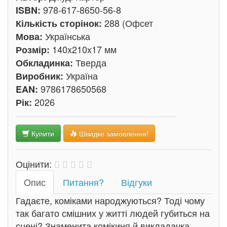
978-617-8650-56-8
ISBN:
288 (Офсет
Кількість сторінок:
Українська
Мова:
140x210x17 мм
Розмір:
Тверда
Обкладинка:
Україна
Виробник:
9786178650568
EAN:
2026
Рік:
Купити
Швидке замовлення!
Оцінити:
Oпис
Питання?
Відгуки
Гадаєте, коміками народжуються? Тоді чому
так багато смішних у житті людей губиться на
сцені? Знаменита комікиня й викладачка