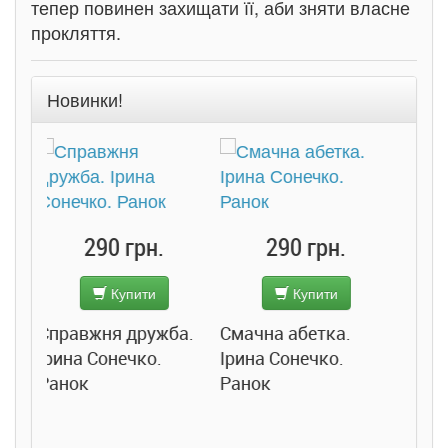
тепер повинен захищати її, аби зняти власне
прокляття.
Новинки!
290 грн.
Купити
Підв
300 грн.
ба.
Смачна абетка.
Джо
Ірина Сонечко.
Купити
Ранок
Розслідування не
сходячи з місця: