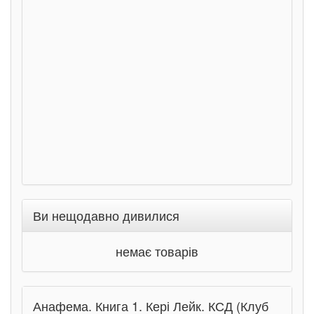
детектив з вивихом.
Станіслав
Соловінський.
Ранок
Ви нещодавно дивилися
немає товарів
Анафема. Книга 1. Кері Лейк. КСД (Клуб