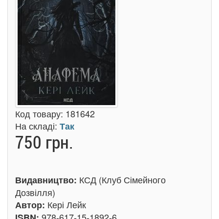
Код товару:
181642
На складі:
Так
750 грн.
КСД (Клуб Сімейного
Видавництво:
Дозвілля)
Кері Лейк
Автор:
978-617-15-1892-6
ISBN: