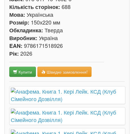
688
Кількість сторінок:
Українська
Мова:
150х220 мм
Розмір:
Тверда
Обкладинка:
Україна
Виробник:
9786171518926
EAN:
2026
Рік:
Купити
Швидке замовлення!