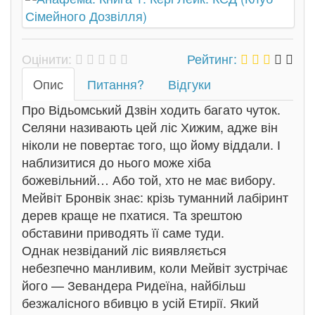
Оцінити:
Рейтинг:
Oпис
Питання?
Відгуки
Про Відьомський Дзвін ходить багато чуток.
Селяни називають цей ліс Хижим, адже він
ніколи не повертає того, що йому віддали. І
наблизитися до нього може хіба
божевільний… Або той, хто не має вибору.
Мейвіт Бронвік знає: крізь туманний лабіринт
дерев краще не пхатися. Та зрештою
обставини приводять її саме туди.
Однак незвіданий ліс виявляється
небезпечно манливим, коли Мейвіт зустрічає
його — Зевандера Ридеїна, найбільш
безжалісного вбивцю в усій Етирії. Який