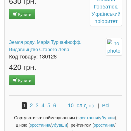
630 грн.
Купити
Земля роду. Марія Турчанінофф.
Видавництво Старого Лева
Код товару:
180128
420 грн.
Купити
2
3
4
5
6
...
10
слід >>
|
Всі
1
Сортувати за: найменуванням (
зростання
/
убувши
),
ціною (
зростання
/
убувши
), рейтингом (
зростання
/