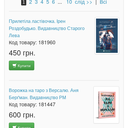
2
3
4
5
6
...
10
слід >>
|
Всі
1
Прилетіла ластівочка. Ірен
Роздобудько. Видавництво Старого
Лева
Код товару:
181960
450 грн.
Купити
Ворожка на таро з Версалю. Аня
Берґман. Видавництво РМ
Код товару:
181447
600 грн.
Купити