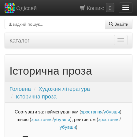
Кошик:
0
Одіссей
Знайти
Каталог
Історична проза
Головна
Художня література
Історична проза
Сортувати за: найменуванням (
зростання
/
убувши
),
ціною (
зростання
/
убувши
), рейтингом (
зростання
/
убувши
)