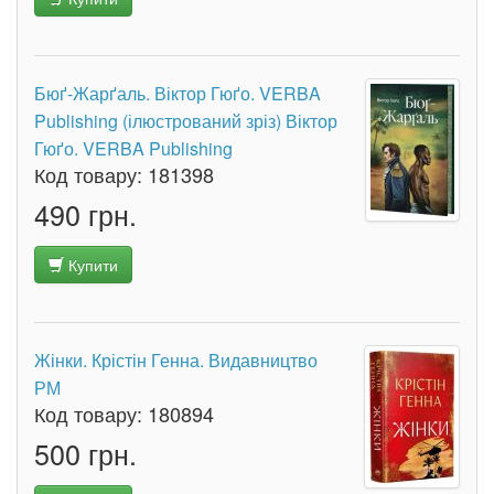
Бюґ-Жарґаль. Віктор Гюґо. VERBA
Publishing (ілюстрований зріз) Віктор
Гюґо. VERBA Publishing
Код товару:
181398
490 грн.
Купити
Жінки. Крістін Генна. Видавництво
РМ
Код товару:
180894
500 грн.