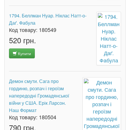
1794. Беллман Нуар. Ніклас Натт-о-
Даґ. Фабула
Код товару:
180549
520 грн.
Купити
Демон смути. Сага про
гординю, розпач і героїзм
напередодні Громадянської
війни у США. Ерік Ларсон.
Наш Формат
Код товару:
180504
790 грн.