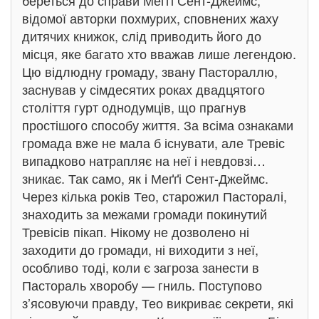
береться до справи Меґґі Сент-Джеймс,
відомої авторки похмурих, сповнених жаху
дитячих книжок, слід приводить його до
місця, яке багато хто вважав лише легендою.
Цю відлюдну громаду, звану Пастораллю,
заснував у сімдесятих роках двадцятого
століття гурт однодумців, що прагнув
простішого способу життя. За всіма ознаками
громада вже не мала б існувати, але Тревіс
випадково натрапляє на неї і невдовзі…
зникає. Так само, як і Меґґі Сент-Джеймс.
Через кілька років Тео, старожил Пасторалі,
знаходить за межами громади покинутий
Тревісів пікап. Нікому не дозволено ні
заходити до громади, ні виходити з неї,
особливо тоді, коли є загроза занести в
Пастораль хворобу — гниль. Поступово
з’ясовуючи правду, Тео викриває секрети, які