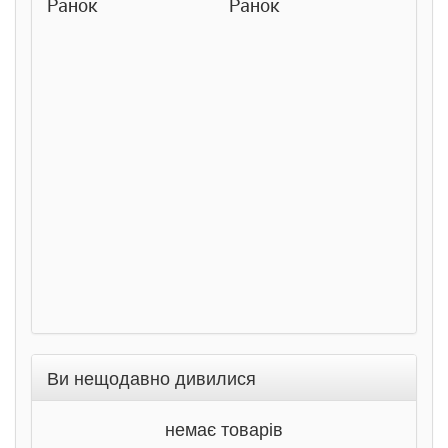
Ранок
Ранок
Розс
сход
дете
Ста
Соло
Ран
Ви нещодавно дивилися
немає товарів