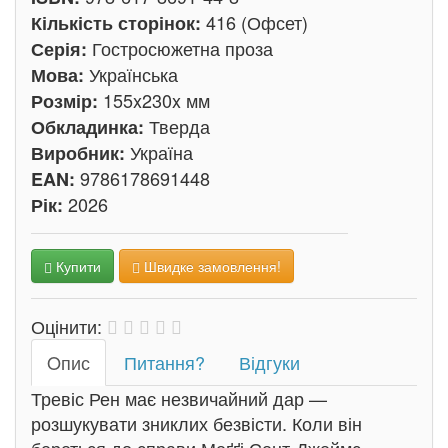
416 (Офсет)
Кількість сторінок:
Гостросюжетна проза
Серія:
Українська
Мова:
155x230x мм
Розмір:
Тверда
Обкладинка:
Україна
Виробник:
9786178691448
EAN:
2026
Рік:
Купити
Швидке замовлення!
Оцінити:
Oпис
Питання?
Відгуки
Тревіс Рен має незвичайний дар —
розшукувати зниклих безвісти. Коли він