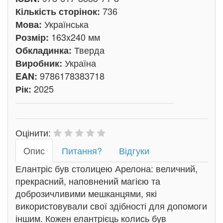
736
Кількість сторінок:
Українська
Мова:
163x240 мм
Розмір:
Тверда
Обкладинка:
Україна
Виробник:
9786178383718
EAN:
2025
Рік:
Оцінити:
Oпис
Питання?
Відгуки
Елантріс був столицею Арелона: величний,
прекрасний, наповнений магією та
доброзичливими мешканцями, які
використовували свої здібності для допомоги
іншим. Кожен елантрієць колись був