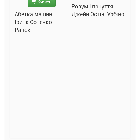
Купити
Розум і почуття.
.
Абетка машин.
Джейн Остін. Урбіно
Особ
Ірина Сонечко.
Челс
Ранок
Урбі