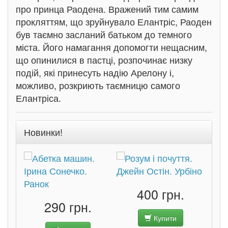
про принца Раодена. Вражений тим самим
прокляттям, що зруйнувало Елантріс, Раоден
був таємно засланий батьком до темного
міста. Його намагання допомогти нещасним,
що опинилися в пастці, розпочинає низку
подій, які принесуть надію Арелону і,
можливо, розкриють таємницю самого
Елантріса.
Новинки!
400 грн.
290 грн.
Купити