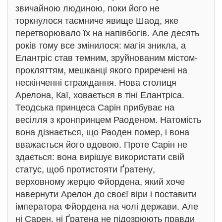
звичайною людиною, поки його не
торкнулося таємниче явище Шаод, яке
перетворювало їх на напівбогів. Але десять
років тому все змінилося: магія зникла, а
Елантріс став темним, зруйнованим містом-
прокляттям, мешканці якого приречені на
нескінченні страждання. Нова столиця
Арелона, Каї, ховається в тіні Елантріса.
Теодська принцеса Сарін прибуває на
весілля з кронпринцем Раоденом. Натомість
вона дізнається, що Раоден помер, і вона
вважається його вдовою. Проте Сарін не
здається: вона вирішує використати свій
статус, щоб протистояти Ґратену,
верховному жерцю Фйордена, який хоче
навернути Арелон до своєї віри і поставити
імператора Фйордена на чолі держави. Але
ні Сарен, ні Ґратена не підозрюють правди