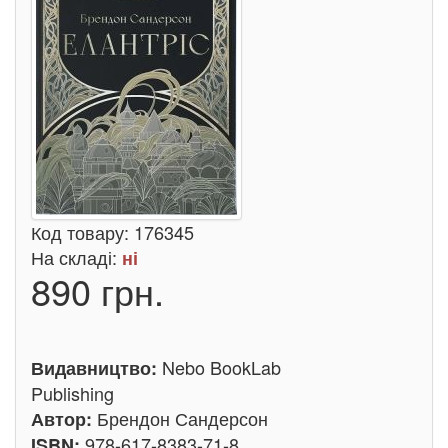
Код товару:
176345
На складі:
ні
890 грн.
Nebo BookLab
Видавництво:
Publishing
Брендон Сандерсон
Автор:
978-617-8383-71-8
ISBN: