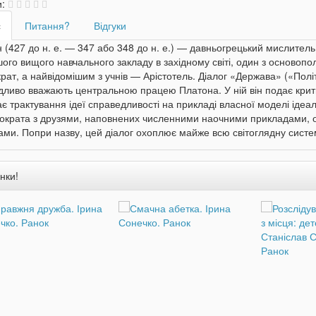
и:
с
Питання?
Відгуки
(427 до н. е. — 347 або 348 до н. е.) — давньогрецький мислитель
го вищого навчального закладу в західному світі, один з основопо
рат, а найвідомішим з учнів — Арістотель. Діалог «Держава» («Політ
ливо вважають центральною працею Платона. У ній він подає крити
є трактування ідеї справедливості на прикладі власної моделі ідеа
Сократа з друзями, наповнених численними наочними прикладами, 
ами. Попри назву, цей діалог охоплює майже всю світоглядну сист
нки!