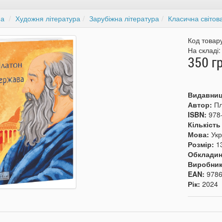
на
Художня література
Зарубіжна література
Класична світов
Код товар
На складі
350 г
Видавни
Автор:
П
ISBN:
978
Кількість
Мова:
Укр
Розмір:
1
Обкладин
Виробни
EAN:
978
Рік:
2024