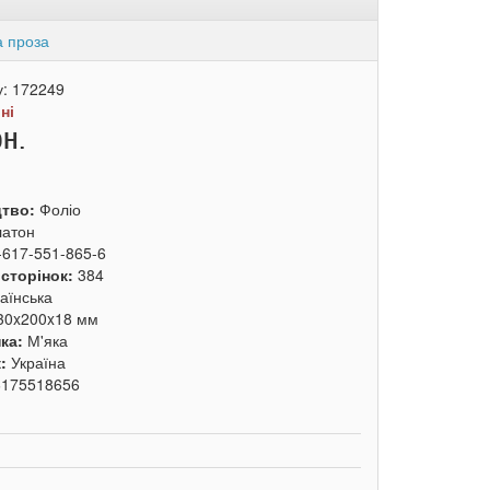
а проза
у:
172249
:
ні
рн.
цтво:
Фоліо
латон
-617-551-865-6
 сторінок:
384
аїнська
30x200x18 мм
ка:
М'яка
к:
Україна
6175518656