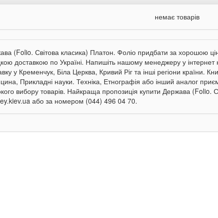
немає товарів
ава (Folio. Світова класика) Платон. Фоліо придбати за хорошою цін
кою доставкою по Україні. Напишіть нашому менеджеру у інтернет ка
авку у Кременчук, Біла Церква, Кривий Ріг та інші регіони країни. К
цина, Прикладні науки. Техніка, Етнографія або інший аналог приє
кого вибору товарів. Найкраща пропозиція купити Держава (Folio. Св
sey.kiev.ua або за номером (044) 496 04 70.