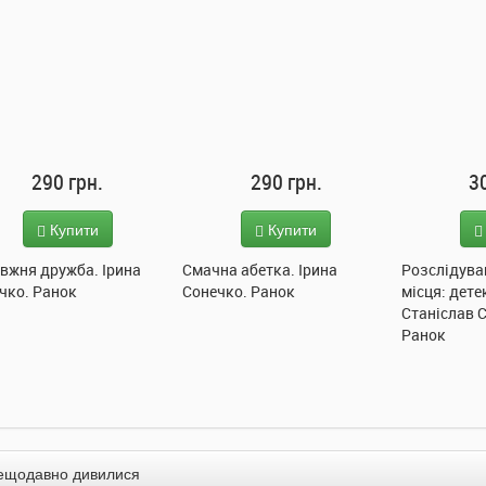
290 грн.
290 грн.
3
Купити
Купити
вжня дружба. Ірина
Смачна абетка. Ірина
Розслідува
чко. Ранок
Сонечко. Ранок
місця: дете
Станіслав 
Ранок
ещодавно дивилися