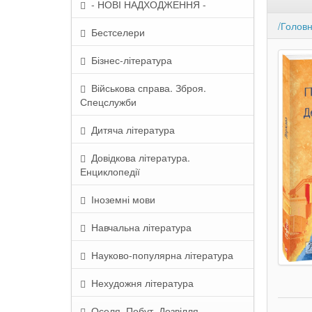
- НОВІ НАДХОДЖЕННЯ -
/Голов
Бестселери
Бізнес-література
Військова справа. Зброя.
Спецслужби
Дитяча література
Довідкова література.
Енциклопедії
Іноземні мови
Навчальна література
Науково-популярна література
Нехудожня література
Оселя. Побут. Дозвілля