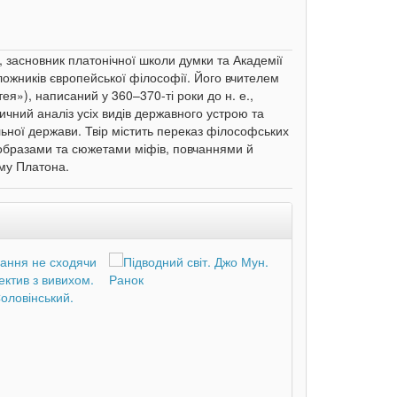
, засновник платонічної школи думки та Академії
ложників європейської філософії. Його вчителем
ея»), написаний у 360–370-ті роки до н. е.,
чний аналіз усіх видів державного устрою та
льної держави. Твір містить переказ філософських
образами та сюжетами міфів, повчаннями й
ему Платона.