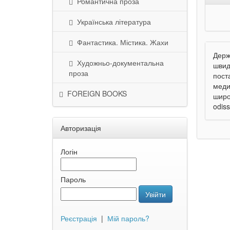
Романтична проза
Українська література
Фантастика. Містика. Жахи
Держ
Художньо-документальна
швид
проза
пост
меди
FOREIGN BOOKS
широ
odis
Авторизація
Логін
Пароль
Увійти
Реєстрація
|
Мій пароль?