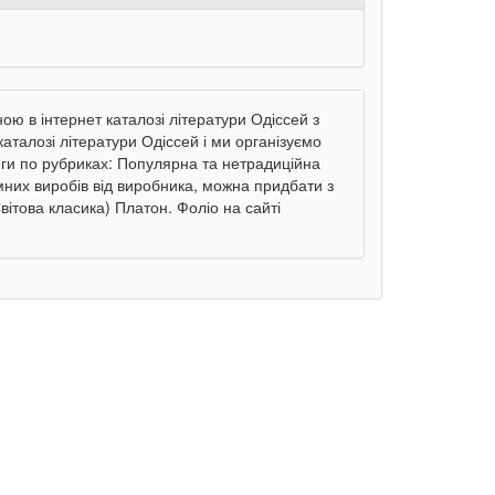
ою в інтернет каталозі літератури Одіссей з
талозі літератури Одіссей і ми організуємо
ниги по рубриках: Популярна та нетрадиційна
мних виробів від виробника, можна придбати з
ітова класика) Платон. Фоліо на сайті