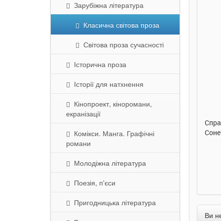
Зарубіжна література
Класична світова проза
Світова проза сучасності
Історична проза
290 грн.
290 грн.
Історії для натхнення
Кінопроект, кіноромани,
Купити
Купити
екранізації
Улюблена абетка. Ірина
Таке велике слоненя. Ірина
Спра
Сонечко. Ранок
Сонечко. Ранок
Соне
Комікси. Манга. Графічні
романи
Молодіжна література
Поезія, п'єси
Пригодницька література
Ви н