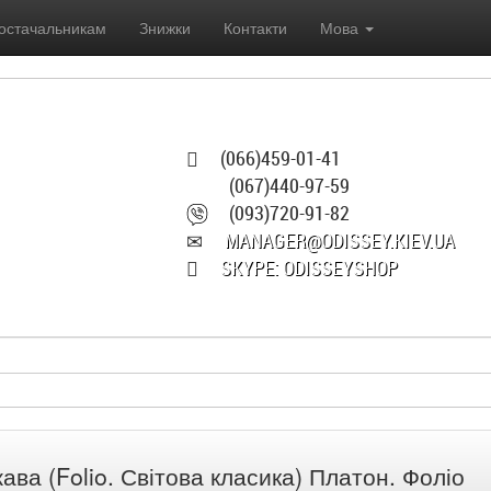
остачальникам
Знижки
Контакти
Мова
(066)459-01-41
(067)440-97-59
(093)720-91-82
MANAGER@ODISSEY.KIEV.UA
SKYPE: ODISSEYSHOP
ава (Folio. Світова класика) Платон. Фоліо