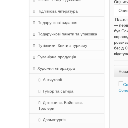
Оцінит
Oпи
Підліткова література
Платон 
Подарункові видання
— першо
був Сок
Подарункові пакети та упаковка
справед
розвива
Путівники. Книги з туризму
бесід 
відступ
Сувенірна продукція
Художня література
Нови
Антиутопії
Гумор та сатира
Детективи. Бойовики.
Трилери
Драматургія