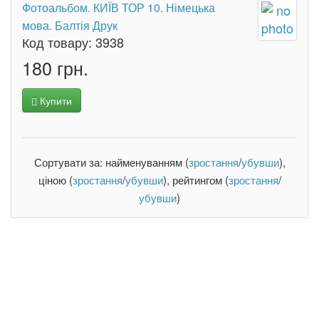
Фотоальбом. КИЇВ ТОР 10. Німецька
мова. Балтія Друк
Код товару:
3938
180 грн.
Купити
Сортувати за: найменуванням (
зростання
/
убувши
),
ціною (
зростання
/
убувши
), рейтингом (
зростання
/
убувши
)