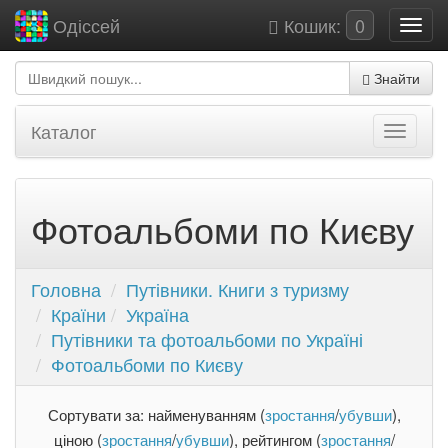
Кошик:
0
Одіссей
Знайти
Каталог
Фотоальбоми по Києву
Головна
Путівники. Книги з туризму
Країни
Україна
Путівники та фотоальбоми по Україні
Фотоальбоми по Києву
Сортувати за: найменуванням (
зростання
/
убувши
),
ціною (
зростання
/
убувши
), рейтингом (
зростання
/