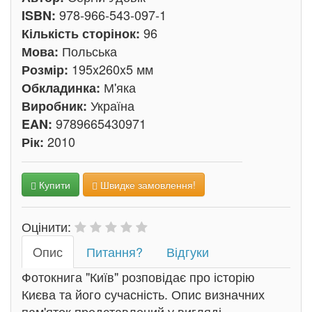
978-966-543-097-1
ISBN:
96
Кількість сторінок:
Польська
Мова:
195x260x5 мм
Розмір:
М'яка
Обкладинка:
Україна
Виробник:
9789665430971
EAN:
2010
Рік:
Купити
Швидке замовлення!
Оцінити:
Oпис
Питання?
Відгуки
Фотокнига "Київ" розповідає про історію
Києва та його сучасність. Опис визначних
пам'яток представлений у вигляді