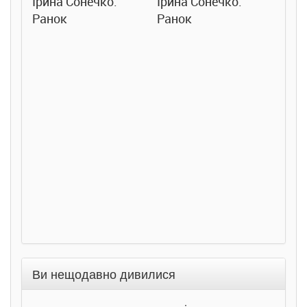
Ірина Сонечко.
Ірина Сонечко.
Ранок
Ранок
Розс
сход
дете
Ста
Соло
Ран
Ви нещодавно дивилися