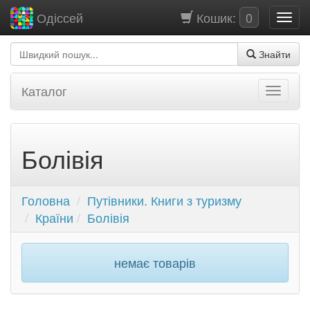
Кошик:
0
Одіссей
Знайти
Каталог
Болівія
Головна
Путівники. Книги з туризму
Країни
Болівія
немає товарів