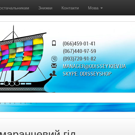
остачальникам
Знижки
Контакти
Мова
(066)459-01-41
(067)440-97-59
(093)720-91-82
MANAGER@ODISSEY.KIEV.UA
SKYPE: ODISSEYSHOP
маранчевий гід