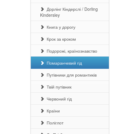
Дорлінг Кіндерслі / Dorling
Kindersley
Книга у дорогу
Крок за кроком
Подорожі, країнознавство
Помаранчевий гід
Путівники для романтиків
Твій путівник
Червоний гід
Країни
Поліглот