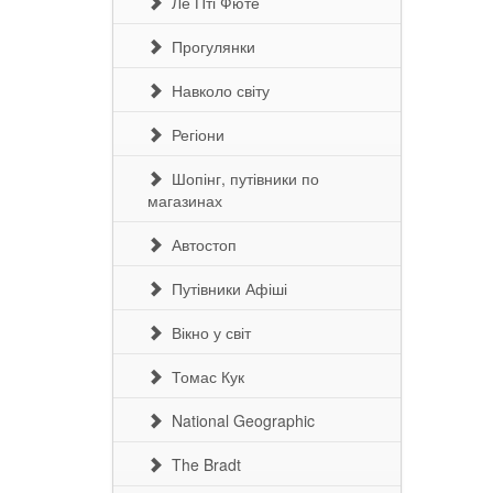
Ле Пті Фюте
Прогулянки
Навколо світу
Регіони
Шопінг, путівники по
магазинах
Автостоп
Путівники Афіші
Вікно у світ
Томас Кук
National Geographic
The Bradt