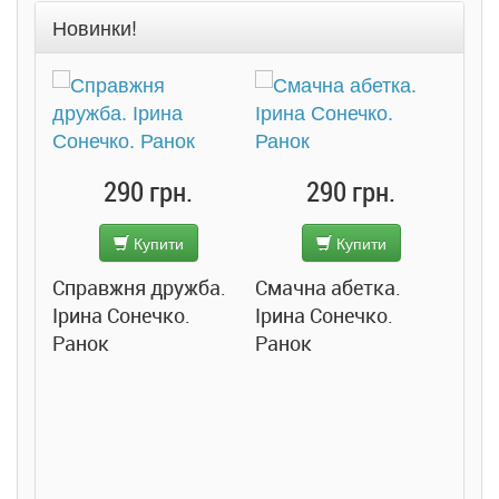
Новинки!
290 грн.
290 грн.
Купити
Купити
Справжня дружба.
Смачна абетка.
Ірина Сонечко.
Ірина Сонечко.
Ранок
Ранок
Розс
сход
дете
Ста
Соло