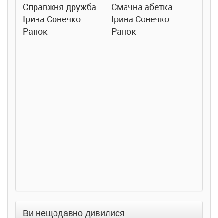
Справжня дружба.
Смачна абетка.
Ірина Сонечко.
Ірина Сонечко.
Ранок
Ранок
Розс
сход
дете
Ста
Соло
Ран
Ви нещодавно дивилися