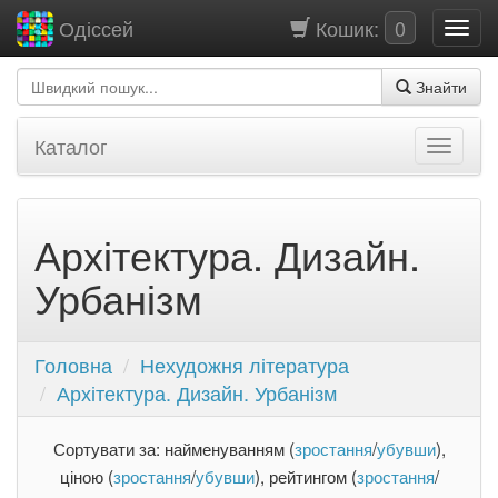
Кошик:
0
Одіссей
Знайти
Каталог
Архітектура. Дизайн.
Урбанізм
Головна
Нехудожня література
Архітектура. Дизайн. Урбанізм
Сортувати за: найменуванням (
зростання
/
убувши
),
ціною (
зростання
/
убувши
), рейтингом (
зростання
/