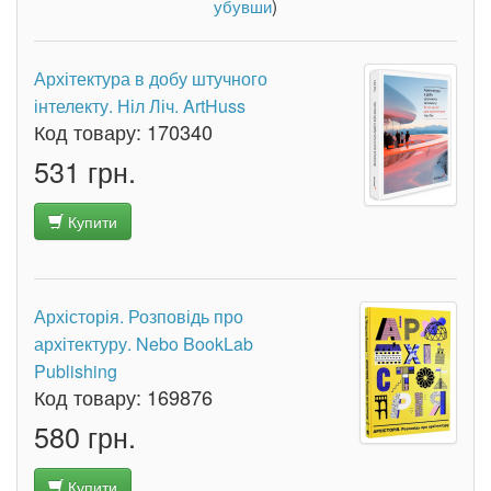
убувши
)
Архітектура в добу штучного
інтелекту. Ніл Ліч. ArtHuss
Код товару:
170340
531 грн.
Купити
Архісторія. Розповідь про
архітектуру. Nebo BookLab
Publishing
Код товару:
169876
580 грн.
Купити