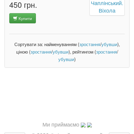
450 грн.
Купити
Сортувати за: найменуванням (
зростання
/
убувши
),
ціною (
зростання
/
убувши
), рейтингом (
зростання
/
убувши
)
Ми приймаємо