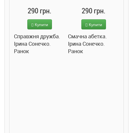
290 грн.
290 грн.
Купити
Купити
Справжня дружба.
Смачна абетка.
Ірина Сонечко.
Ірина Сонечко.
Ранок
Ранок
Розс
сход
дете
Ста
Соло
Ран