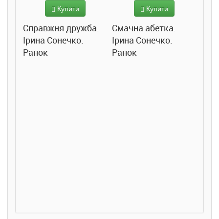
Купити
Купити
Справжня дружба.
Смачна абетка.
Ірина Сонечко.
Ірина Сонечко.
Ранок
Ранок
Розс
сход
дете
Ста
Соло
Ран