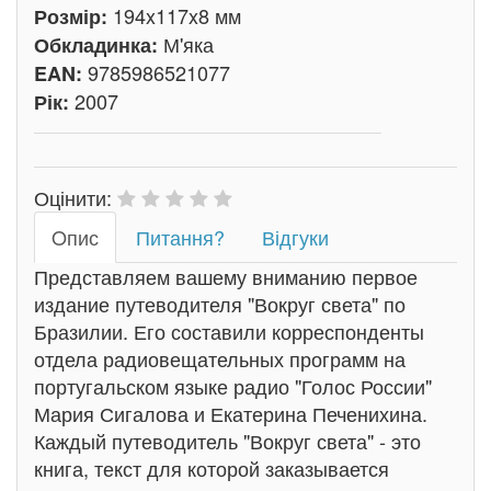
194x117x8 мм
Розмір:
М'яка
Обкладинка:
9785986521077
EAN:
2007
Рік:
Оцінити:
Oпис
Питання?
Відгуки
Представляем вашему вниманию первое
издание путеводителя "Вокруг света" по
Бразилии. Его составили корреспонденты
отдела радиовещательных программ на
португальском языке радио "Голос России"
Мария Сигалова и Екатерина Печенихина.
Каждый путеводитель "Вокруг света" - это
книга, текст для которой заказывается