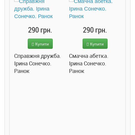
290 грн.
290 грн.
Купити
Купити
Справжня дружба.
Смачна абетка.
Ірина Сонечко.
Ірина Сонечко.
Ранок
Ранок
Розс
сход
дете
Ста
Соло
Ран