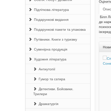
Оцінит
Oпи
Підліткова література
Білл Лі
Подарункові видання
де нарк
психос
Подарункові пакети та упаковка
ізсеред
Путівники. Книги з туризму
Нови
Сувенірна продукція
Художня література
Антиутопії
Гумор та сатира
Детективи. Бойовики.
Трилери
Драматургія