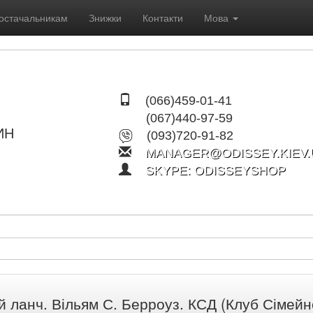
остачальникам
Знижки
Контакти
Мова
(066)459-01-41
(067)440-97-59
ИН
(093)720-91-82
MANAGER@ODISSEY.KIEV.
SKYPE: ODISSEYSHOP
й ланч. Вільям С. Берроуз. КСД (Клуб Сімейн