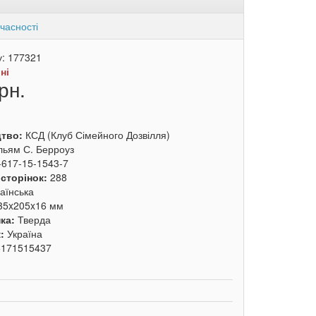
часності
у:
177321
:
ні
рн.
цтво:
КСД (Клуб Сімейного Дозвілля)
льям С. Берроуз
-617-15-1543-7
 сторінок:
288
аїнська
35x205x16 мм
ка:
Тверда
к:
Україна
6171515437