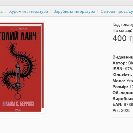
на
Художня література
Зарубіжна література
Світова проза су
Код товар
На складі
400 г
Видавни
Автор:
Ві
ISBN:
978
Кількість
Мова:
Укр
Розмір:
1
Обкладин
Виробни
EAN:
978
Рік:
2025