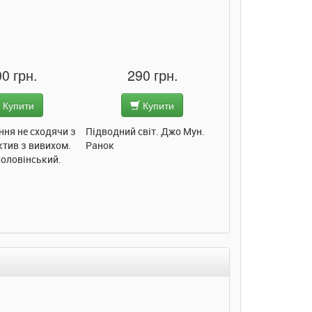
0 грн.
290 грн.
285 грн
Купити
Купити
Купит
ння не сходячи з
Підводний світ. Джо Мун.
Моє любе кошеня.
ктив з вивихом.
Ранок
Пуляєва. Ранок
Соловінський.