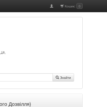
Кошик:
0
UA
Знайти
ого Дозвілля)