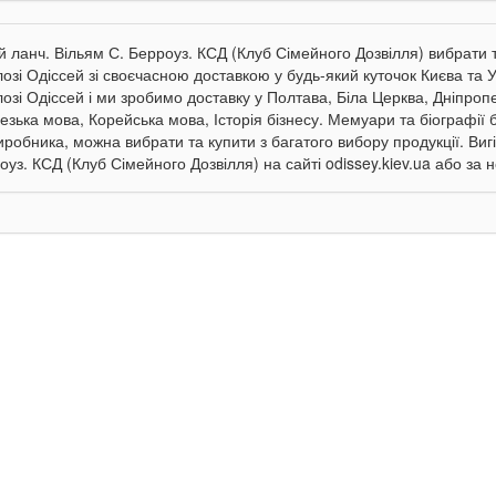
й ланч. Вільям С. Берроуз. КСД (Клуб Сімейного Дозвілля) вибрати
лозі Одіссей зі своєчасною доставкою у будь-який куточок Києва та 
лозі Одіссей і ми зробимо доставку у Полтава, Біла Церква, Дніпропе
езька мова, Корейська мова, Історія бізнесу. Мемуари та біографії 
виробника, можна вибрати та купити з багатого вибору продукції. Виг
оуз. КСД (Клуб Сімейного Дозвілля) на сайті odissey.kiev.ua або за 