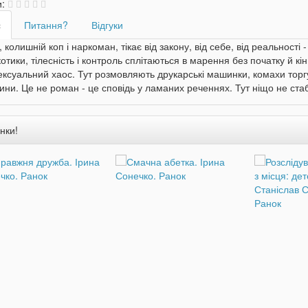
и:
с
Питання?
Відгуки
, колишній коп і наркоман, тікає від закону, від себе, від реальності
отики, тілесність і контроль сплітаються в марення без початку й кі
ексуальний хаос. Тут розмовляють друкарські машинки, комахи торг
ини. Це не роман - це сповідь у ламаних реченнях. Тут ніщо не стаб
нки!