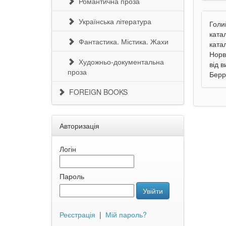
Романтична проза
Українська література
Голи
ката
Фантастика. Містика. Жахи
ката
Норв
Художньо-документальна
від 
проза
Берр
FOREIGN BOOKS
Авторизація
Логін
Пароль
Увійти
Реєстрація
|
Мій пароль?