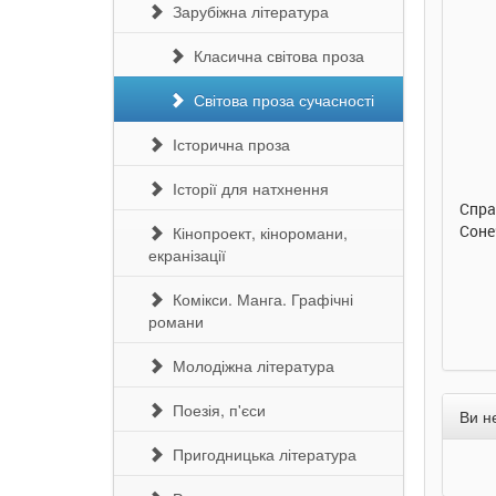
Зарубіжна література
Класична світова проза
Світова проза сучасності
290 грн.
290 грн.
Історична проза
Купити
Купити
Історії для натхнення
Улюблена абетка. Ірина
Таке велике слоненя. Ірина
Спра
Сонечко. Ранок
Сонечко. Ранок
Соне
Кінопроект, кіноромани,
екранізації
Комікси. Манга. Графічні
романи
Молодіжна література
Поезія, п'єси
Ви н
Пригодницька література