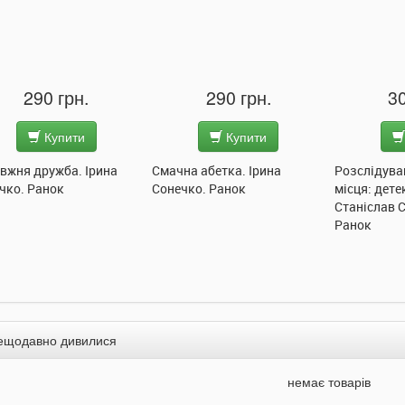
290 грн.
290 грн.
30
Купити
Купити
вжня дружба. Ірина
Смачна абетка. Ірина
Розслідува
чко. Ранок
Сонечко. Ранок
місця: дете
Станіслав 
Ранок
ещодавно дивилися
немає товарів