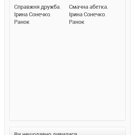
Справжня дружба.
Смачна абетка.
Ірина Сонечко.
Ірина Сонечко.
Ранок
Ранок
Розс
сход
дете
Ста
Соло
Ран
Ви нещодавно дивилися