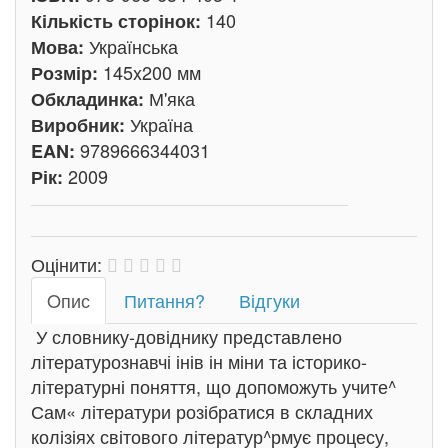
140
Кількість сторінок:
Українська
Мова:
145x200 мм
Розмір:
М'яка
Обкладинка:
Україна
Виробник:
9789666344031
EAN:
2009
Рік:
Оцінити:
Oпис
Питання?
Відгуки
У словнику-довіднику представлено
літературознавчі інів ін міни та історико-
літературні поняття, що допоможуть учите^
Сам« літератури розібратися в складних
колізіях світового літератур^рмує процесу,