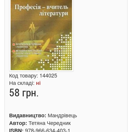
Код товару:
144025
На складі:
ні
58 грн.
Мандрівець
Видавництво:
Тетяна Чередник
Автор:
978-966-634-403-1
ISBN: