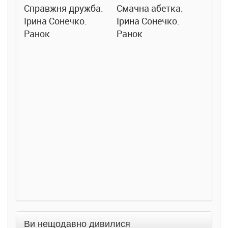
Справжня дружба.
Смачна абетка.
Ірина Сонечко.
Ірина Сонечко.
Ранок
Ранок
Розс
сход
дете
Ста
Соло
Ран
Ви нещодавно дивилися