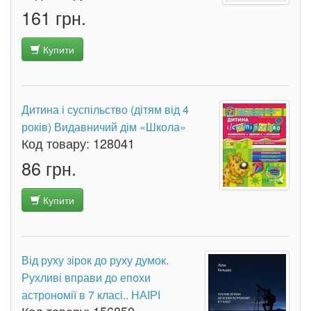
161 грн.
Купити
Дитина і суспільство (дітям від 4
років) Видавничий дім «Школа»
Код товару:
128041
86 грн.
Купити
Від руху зірок до руху думок.
Рухливі вправи до епохи
астрономії в 7 класі.. НАІРІ