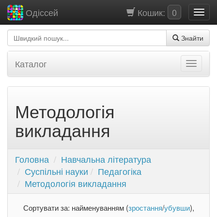
Кошик:
0
Одіссей
Знайти
Каталог
Методологія
викладання
Головна
Навчальна література
Суспільні науки
Педагогіка
Методологія викладання
Сортувати за: найменуванням (
зростання
/
убувши
),