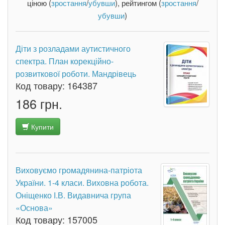
ціною (
зростання
/
убувши
), рейтингом (
зростання
/
убувши
)
Діти з розладами аутистичного
спектра. План корекційно-
розвиткової роботи. Мандрівець
Код товару:
164387
186 грн.
Купити
Виховуємо громадянина-патріота
України. 1-4 класи. Виховна робота.
Оніщенко І.В. Видавнича група
«Основа»
Код товару:
157005