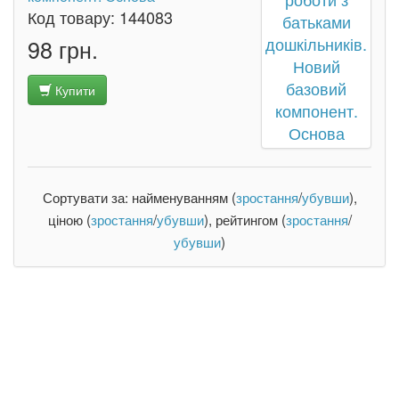
Код товару:
144083
98 грн.
Купити
Сортувати за: найменуванням (
зростання
/
убувши
),
ціною (
зростання
/
убувши
), рейтингом (
зростання
/
убувши
)