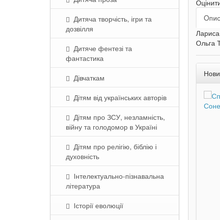
Оцінит
Oпи
Дитяча творчість, ігри та
дозвілля
Лариса 
Ольга Т
Дитяче фентезі та
фантастика
Нови
Дівчаткам
Дітям від українських авторів
Дітям про ЗСУ, незламність,
війну та голодомор в Україні
Дітям про релігію, біблію і
духовність
Інтелектуально-пізнавальна
література
Історії еволюції