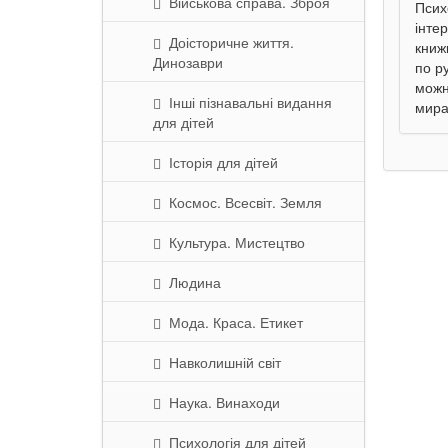
Військова справа. Зброя
Псих
інте
Доісторичне життя.
книжк
Динозаври
по р
можн
Інші пізнавальні видання
мира
для дітей
Історія для дітей
Космос. Всесвіт. Земля
Культура. Мистецтво
Людина
Мода. Краса. Етикет
Навколишній світ
Наука. Винаходи
Психологія для дітей