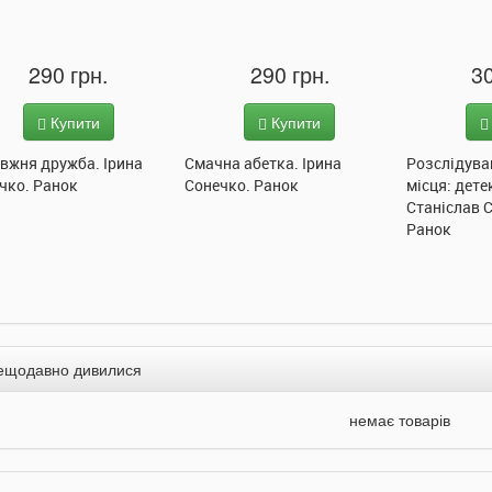
290 грн.
290 грн.
30
Купити
Купити
вжня дружба. Ірина
Смачна абетка. Ірина
Розслідува
чко. Ранок
Сонечко. Ранок
місця: дете
Станіслав 
Ранок
ещодавно дивилися
немає товарів