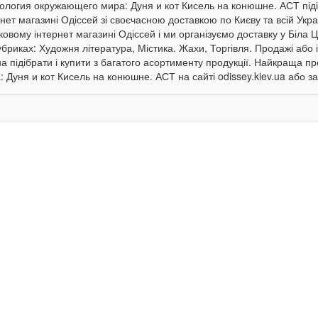
ология окружающего мира: Дуня и кот Кисель на конюшне. АСТ підіб
рнет магазині Одіссей зі своєчасною доставкою по Києву та всій Укра
овому інтернет магазині Одіссей і ми організуємо доставку у Біла Це
убриках: Художня література, Містика. Жахи, Торгівля. Продажі або 
а підібрати і купити з багатого асортименту продукції. Найкраща 
: Дуня и кот Кисель на конюшне. АСТ на сайті odissey.kiev.ua або з