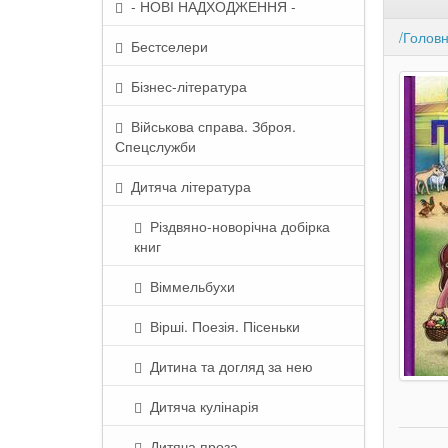
- НОВІ НАДХОДЖЕННЯ -
/Голов
Бестселери
Бізнес-література
Військова справа. Зброя.
Спецслужби
Дитяча література
Різдвяно-новорічна добірка
книг
Віммельбухи
Вірші. Поезія. Пісеньки
Дитина та догляд за нею
Дитяча кулінарія
Дитяча проза