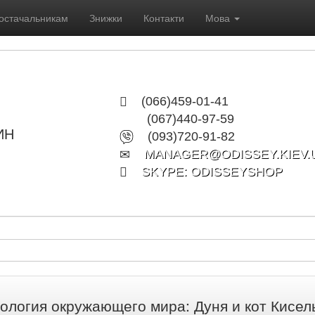
остачальникам
Знижки
Контакти
Мова
(066)459-01-41
(067)440-97-59
ИН
(093)720-91-82
MANAGER@ODISSEY.KIEV.
SKYPE: ODISSEYSHOP
ология окружающего мира: Дуня и кот Кисел