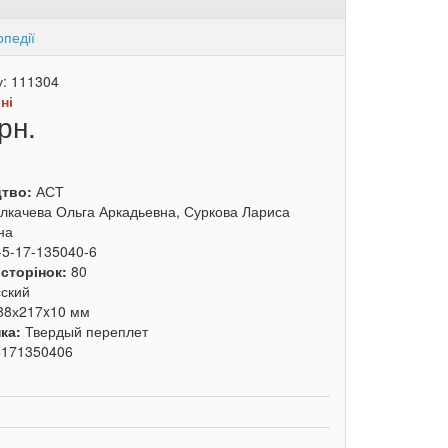
опедії
у:
111304
:
ні
рн.
цтво:
АСТ
лкачева Ольга Аркадьевна, Суркова Лариса
на
-5-17-135040-6
 сторінок:
80
сский
88х217x10 мм
ка:
Твердый переплет
5171350406