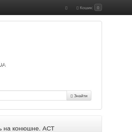
Кошик:
0
UA
Знайти
ь на конюшне. АСТ