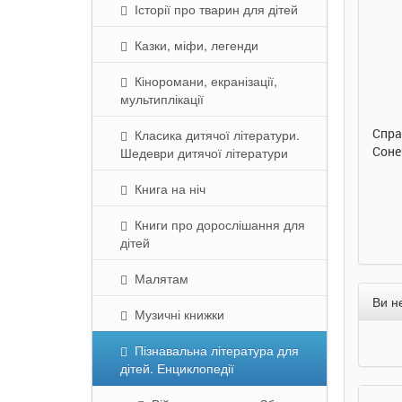
Історії про тварин для дітей
Казки, міфи, легенди
290 грн.
290 грн.
Кіноромани, екранізації,
мультиплікації
Купити
Купити
Улюблена абетка. Ірина
Таке велике слоненя. Ірина
Спра
Класика дитячої літератури.
Сонечко. Ранок
Сонечко. Ранок
Соне
Шедеври дитячої літератури
Книга на ніч
Книги про дорослішання для
дітей
Малятам
Ви н
Музичні книжки
Пізнавальна література для
дітей. Енциклопедії