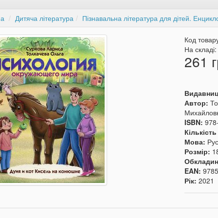
на
Дитяча література
Пізнавальна література для дітей. Енцикл
Код товар
На складі
261 г
Видавни
Автор:
То
Михайлов
ISBN:
978
Кількість
Мова:
Ру
Розмір:
1
Обкладин
EAN:
978
Рік:
2021