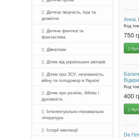
Дитяча творчість, ігри та
дозвілля
Анна. 
Код то
Дитяче фентезі та
750 г
фантастика
Куп
Дівчаткам
Дітям від українських авторів
Балачк
Дітям про ЗСУ, незламність,
Відкри
війну та голодомор в Україні
Код то
Дітям про релігію, біблію і
400 г
духовність
Куп
Інтелектуально-пізнавальна
література
Історії еволюції
De l'i