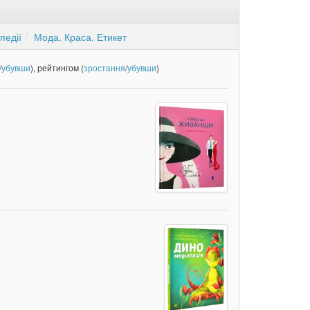
педії
Мода. Краса. Етикет
/
убувши
), рейтингом (
зростання
/
убувши
)