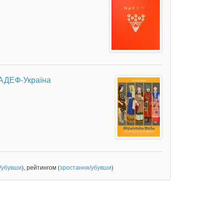
. АДЕФ-Україна
/
убувши
), рейтингом (
зростання
/
убувши
)