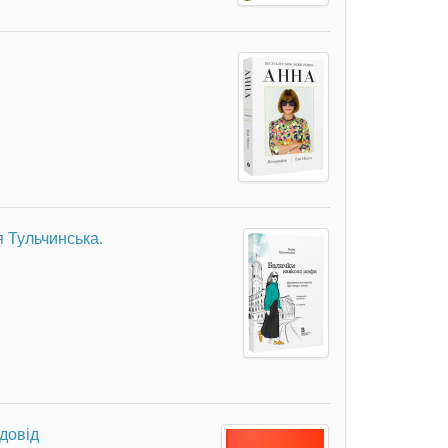
я Тульчинська.
одовід