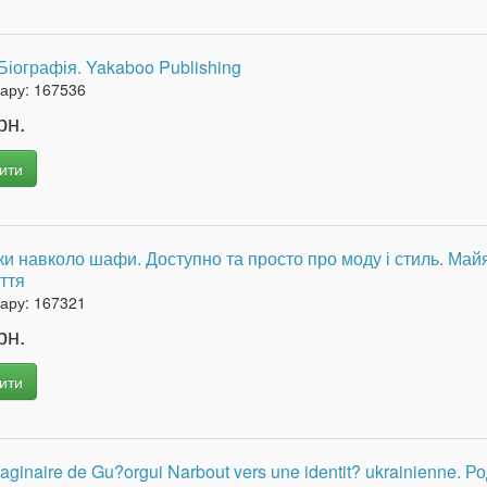
Біографія. Yakaboo Publishing
вару:
167536
рн.
ити
и навколо шафи. Доступно та просто про моду і стиль. Май
ття
вару:
167321
рн.
ити
maginaire de Gu?orgui Narbout vers une identit? ukrainienne. Р