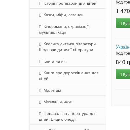
Код то
Історії про тварин для дітей
1 470
Казки, міфи, легенди
Куп
Кіноромани, екранізації,
мультиплікації
Класика дитячої літератури.
Україн
Шедеври дитячої літератури
Код то
840 г
Книга на ніч
Книги про дорослішання для
Куп
дітей
Малятам
Музичні книжки
Пізнавальна література для
дітей. Енциклопедії