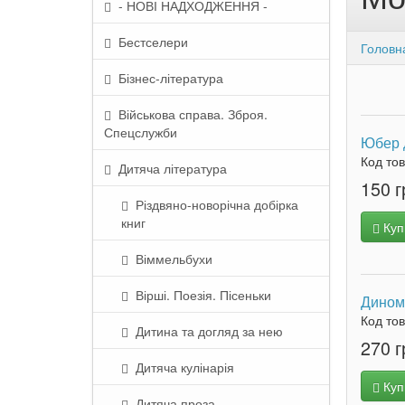
- НОВІ НАДХОДЖЕННЯ -
Бестселери
Головн
Бізнес-література
Військова справа. Зброя.
Спецслужби
Юбер д
Код то
Дитяча література
150 г
Різдвяно-новорічна добірка
книг
Куп
Віммельбухи
Вірші. Поезія. Пісеньки
Дином
Код то
Дитина та догляд за нею
270 г
Дитяча кулінарія
Куп
Дитяча проза