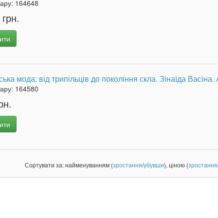
вару:
164648
 грн.
ити
ська мода: від трипільців до покоління скла. Зінаїда Васіна
вару:
164580
рн.
ити
Сортувати за: найменуванням (
зростання
/
убувши
), ціною (
зростання