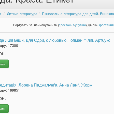
а
Дитяча література
Пізнавальна література для дітей. Енцикло
Сортувати за: найменуванням (
зростання
/
убувши
), ціною (
зростання
е Живанши. Для Одри, с любовью. Гопман Філіп. Артбукс
вару:
173001
рн.
ити
едитація. Лорена Паджалунґа, Анна Ланґ. Жорж
вару:
169851
рн.
ити