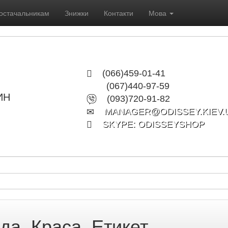
остачальникам
Знижки
Контакти
Мова
(066)459-01-41
(067)440-97-59
ИН
(093)720-91-82
MANAGER@ODISSEY.KIEV.
SKYPE: ODISSEYSHOP
да. Краса. Етикет