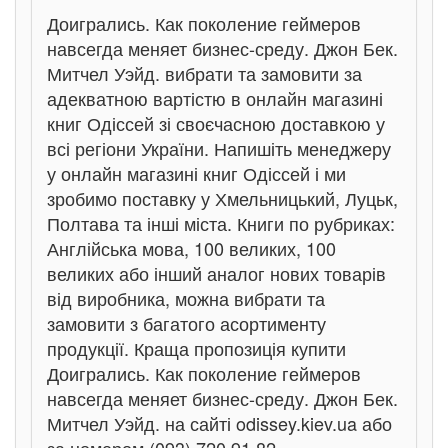
Доигрались. Как поколение геймеров
навсегда меняет бизнес-среду. Джон Бек.
Митчел Уэйд. вибрати та замовити за
адекватною вартістю в онлайн магазині
книг Одіссей зі своєчасною доставкою у
всі регіони України. Напишіть менеджеру
у онлайн магазині книг Одіссей і ми
зробимо поставку у Хмельницький, Луцьк,
Полтава та інші міста. Книги по рубриках:
Англійська мова, 100 великих, 100
великих або інший аналог нових товарів
від виробника, можна вибрати та
замовити з багатого асортименту
продукції. Краща пропозиція купити
Доигрались. Как поколение геймеров
навсегда меняет бизнес-среду. Джон Бек.
Митчел Уэйд. на сайті odissey.kiev.ua або