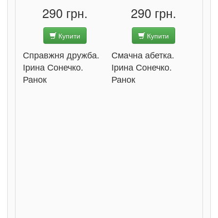
290 грн.
290 грн.
Купити
Купити
Справжня дружба.
Смачна абетка.
Ірина Сонечко.
Ірина Сонечко.
Ранок
Ранок
Розс
сход
дете
Ста
Соло
Ран