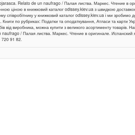
ojarasca. Relato de un naufrago / Палая листва. Маркес. Чтение в о
інною ціною в книжковий каталог odissey.kiev.ua з швидкою доставко
му співробітнику у книжковий каталог odissey.kiev.ua і ми зробимо д
а. Книги по рубриках: Податки та оподаткування, Атласи та карти Ук
бів від виробника, можна купити з великого асортименту товарів. На
n naufrago / Палая листва. Маркес. Чтение в оригинале. Испанский 
 720 91 82.