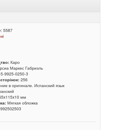
у:
5587
:
ні
цтво:
Каро
рсиа Маркес Габриэль
-5-9925-0250-3
 сторінок:
256
ение в оригинале. Испанский язык
панский
65x115x10 мм
ка:
Мягкая обложка
5992502503