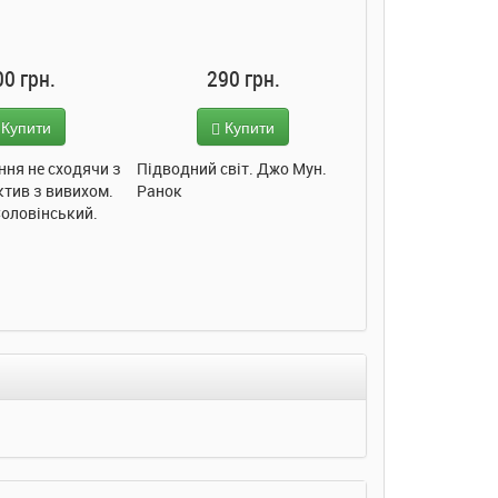
00 грн.
290 грн.
285 грн
Купити
Купити
Купит
ння не сходячи з
Підводний світ. Джо Мун.
Моє любе кошеня.
ктив з вивихом.
Ранок
Пуляєва. Ранок
Соловінський.