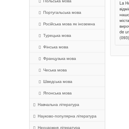
Польська мова
La H
відм
Португальська мова
нашо
міст
Російська мова як іноземна
виро
de u
Турецька мова
(093)
Фінська мова
Французька мова
Чеська мова
Шведська мова
Японська мова
Навчальна література
Науково-популярна література
Нехудожня література