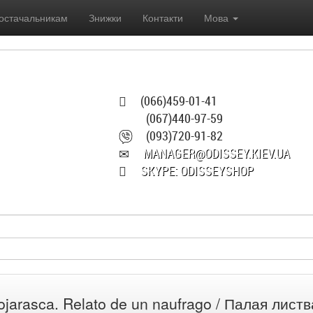
остачальникам
Знижки
Контакти
Мова
(066)459-01-41
(067)440-97-59
(093)720-91-82
MANAGER@ODISSEY.KIEV.UA
SKYPE: ODISSEYSHOP
ojarasca. Relato de un naufrago / Палая лист