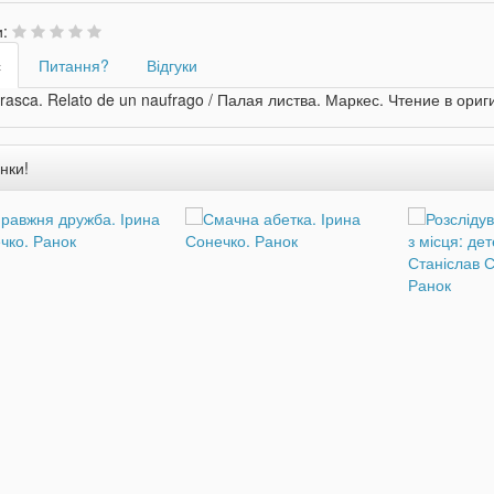
и:
с
Питання?
Відгуки
rasca. Relato de un naufrago / Палая листва. Маркес. Чтение в ори
нки!