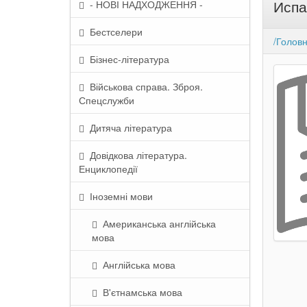
Испа
- НОВІ НАДХОДЖЕННЯ -
Бестселери
/Голов
Бізнес-література
Військова справа. Зброя.
Спецслужби
Дитяча література
Довідкова література.
Енциклопедії
Іноземні мови
Американська англійська
мова
Англійська мова
В'єтнамська мова