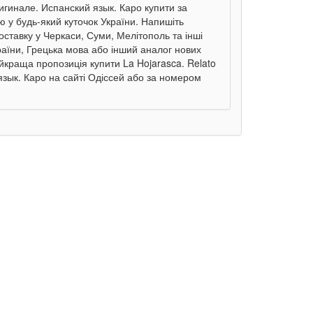
ригинале. Испанский язык. Каро купити за
ю у будь-який куточок України. Напишіть
оставку у Черкаси, Суми, Мелітополь та інші
раїни, Грецька мова або інший аналог нових
йкраща пропозиція купити La Hojarasca. Relato
язык. Каро на сайті Одіссей або за номером