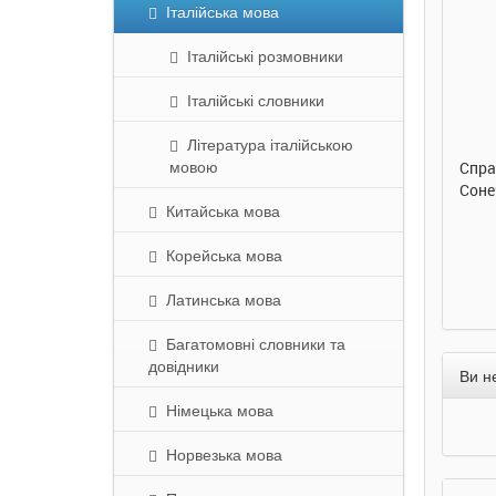
Італійська мова
Італійські розмовники
290 грн.
290 грн.
Італійські словники
Купити
Купити
Література італійською
мовою
Улюблена абетка. Ірина
Таке велике слоненя. Ірина
Спра
Сонечко. Ранок
Сонечко. Ранок
Соне
Китайська мова
Корейська мова
Латинська мова
Багатомовні словники та
довідники
Ви н
Німецька мова
Норвезька мова