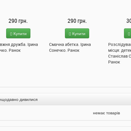
290 грн.
290 грн.
3
Купити
Купити
вжня дружба. Ірина
Смачна абетка. Ірина
Розслідува
чко. Ранок
Сонечко. Ранок
місця: дете
Станіслав 
Ранок
ещодавно дивилися
немає товарів