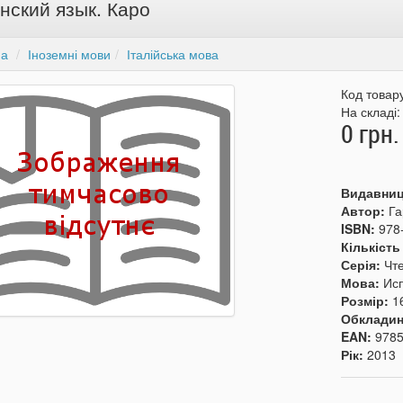
нский язык. Каро
на
Іноземні мови
Італійська мова
Код товар
На складі
0 грн.
Видавни
Автор:
Га
ISBN:
978
Кількість
Серія:
Чт
Мова:
Ис
Розмір:
1
Обкладин
EAN:
978
Рік:
2013