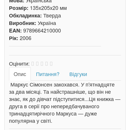
Українська
Мова:
135x205x20 мм
Розмір:
Тверда
Обкладинка:
Україна
Виробник:
9789664210000
EAN:
2006
Рік:
Оцінити:
Oпис
Питання?
Відгуки
Маркус Сімонсен закохався. У п'ятнадцяте
за два місяці. Та найстрашніше, що він не
знає, як до дівчат підступитися...Ця книжка —
друга в серії про непередбачуваного
тринадцятирічного Маркуса — дуже
популярна у світі.