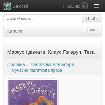
Кошик:
0
Одіссей
Знайти
Каталог
Маркус і дівчата. Клаус Гаґеруп. Теза
/Головна
Підліткова література
Сучасна підліткова проза