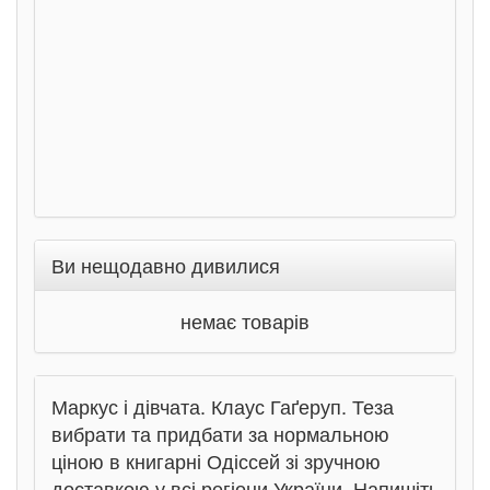
Ран
Ви нещодавно дивилися
немає товарів
Маркус і дівчата. Клаус Гаґеруп. Теза
вибрати та придбати за нормальною
ціною в книгарні Одіссей зі зручною
доставкою у всі регіони України. Напишіть