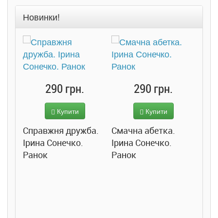
Новинки!
290 грн.
290 грн.
Купити
Купити
Справжня дружба.
Смачна абетка.
Ірина Сонечко.
Ірина Сонечко.
Ранок
Ранок
Розс
сход
дете
Ста
Соло