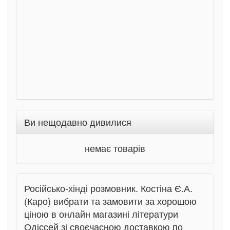
Ран
Ви нещодавно дивилися
немає товарів
Російсько-хінді розмовник. Костіна Є.А.
(Каро) вибрати та замовити за хорошою
ціною в онлайн магазині літератури
Одіссей зі своєчасною доставкою по