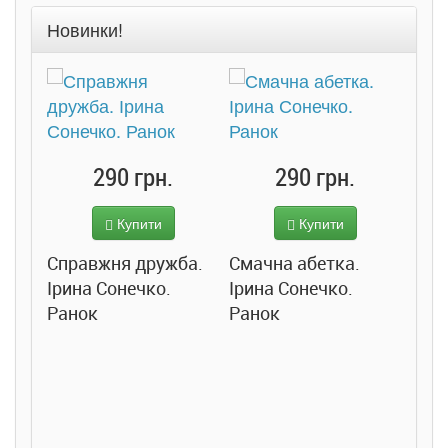
Новинки!
290 грн.
290 грн.
Купити
Купити
Справжня дружба.
Смачна абетка.
Ірина Сонечко.
Ірина Сонечко.
Ранок
Ранок
Розс
сход
дете
Ста
Соло