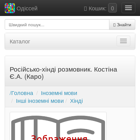
Кошик:
0
Одіссей
Знайти
Каталог
Російсько-хінді розмовник. Костіна
Є.А. (Каро)
/Головна
Іноземні мови
Інші іноземні мови
Хінді