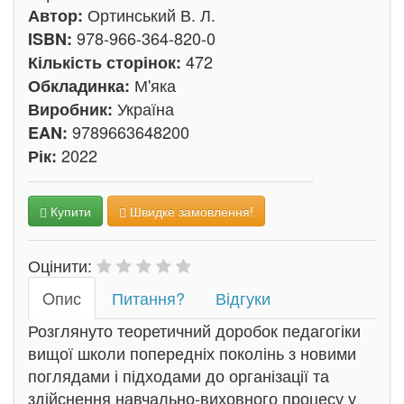
Ортинський В. Л.
Автор:
978-966-364-820-0
ISBN:
472
Кількість сторінок:
М'яка
Обкладинка:
Україна
Виробник:
9789663648200
EAN:
2022
Рік:
Купити
Швидке замовлення!
Оцінити:
Oпис
Питання?
Відгуки
Розглянуто теоретичний доробок педагогіки
вищої школи попередніх поколінь з новими
поглядами і підходами до організації та
здійснення навчально-виховного процесу у