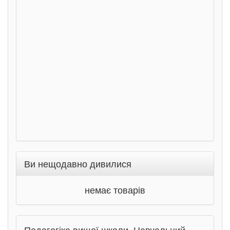
дете
Ста
Соло
Ран
Ви нещодавно дивилися
немає товарів
Педагогіка вищої школи. Навчальний