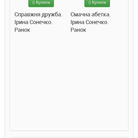
Купити
Купити
Справжня дружба.
Смачна абетка.
Ірина Сонечко.
Ірина Сонечко.
Ранок
Ранок
Розс
сход
дете
Ста
Соло
Ран