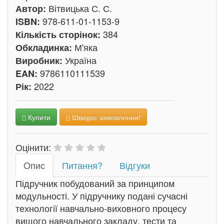
Вітвицька С. С.
Автор:
978-611-01-1153-9
ISBN:
384
Кількість сторінок:
М'яка
Обкладинка:
Україна
Виробник:
9786110111539
EAN:
2022
Рік:
Купити
Швидке замовлення!
Оцінити:
Oпис
Питання?
Відгуки
Підручник побудований за принципом
модульності. У підручнику подані сучасні
технології навчально-виховного процесу
вищого навчального закладу, тести та