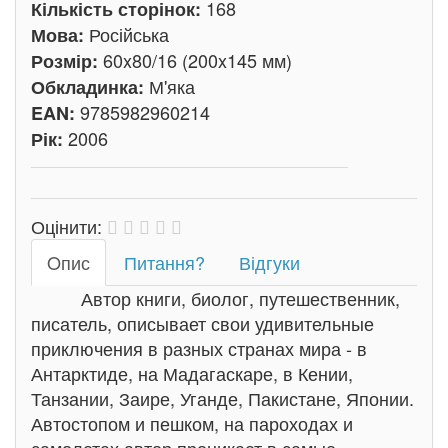
168
Кількість сторінок:
Російська
Мова:
60x80/16 (200x145 мм)
Розмір:
М'яка
Обкладинка:
9785982960214
EAN:
2006
Рік:
Оцінити:
Oпис
Питання?
Відгуки
Автор книги, биолог, путешественник,
писатель, описывает свои удивительные
приключения в разных странах мира - в
Антарктиде, на Мадагаскаре, в Кении,
Танзании, Заире, Уганде, Пакистане, Японии.
Автостопом и пешком, на пароходах и