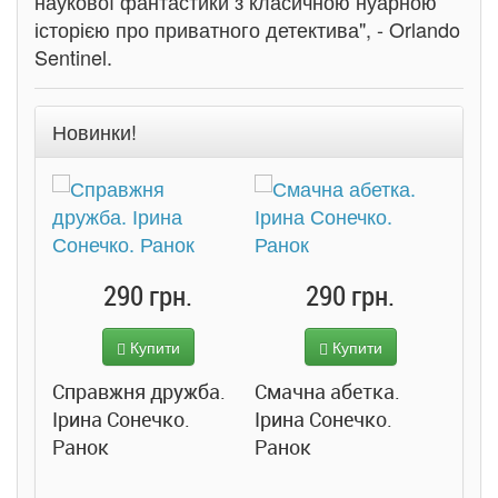
наукової фантастики з класичною нуарною
історією про приватного детектива", - Orlando
Sentinel.
Новинки!
290 грн.
290 грн.
Купити
Купити
Справжня дружба.
Смачна абетка.
Ірина Сонечко.
Ірина Сонечко.
Ранок
Ранок
Розс