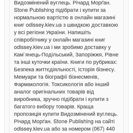
Видозмінений вуглець. Річард Морґан.
Stone Publishing підібрати і купити за
нормальною вартістю в онлайн магазині
книг odissey.kiev.ua з швидкою доставкою
у всі регіони України. Напишіть
співробітнику у онлайн магазині книг
odissey.kiev.ua і ми зробимо доставку у
Кам`янець-Подільський, Запоріжжя, Рівне
та інші куточки країни. Книги по рубриках:
Безпека життєдіяльності, Історія бізнесу.
Мемуари та біографії бізнесменів,
Фармакологія. Токсикологія або інший
аналог оригінальних товарів від
виробника, зручно підібрати і купити з
багатого вибору товарів. Краща
пропозиція купити Видозмінений вуглець.
Річард Морґан. Stone Publishing на сайті
odissey.kiev.ua або за номером (067) 440