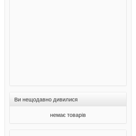
сход
дете
Ста
Соло
Ран
Ви нещодавно дивилися
немає товарів