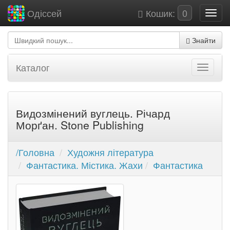
Кошик:
0
Одіссей
Знайти
Каталог
Видозмінений вуглець. Річард
Морґан. Stone Publishing
/Головна
Художня література
Фантастика. Містика. Жахи
Фантастика