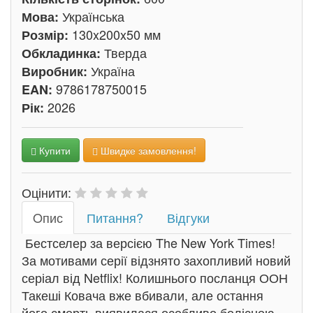
Українська
Мова:
130x200x50 мм
Розмір:
Тверда
Обкладинка:
Україна
Виробник:
9786178750015
EAN:
2026
Рік:
Купити
Швидке замовлення!
Оцінити:
Oпис
Питання?
Відгуки
Бестселер за версією The New York Times!
За мотивами серії відзнято захопливий новий
серіал від Netflix! Колишнього посланця ООН
Такеші Ковача вже вбивали, але остання
його смерть виявилася особливо болісною.