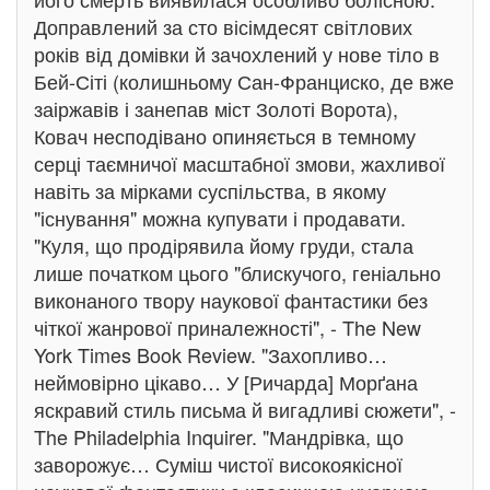
Доправлений за сто вісімдесят світлових
років від домівки й зачохлений у нове тіло в
Бей-Сіті (колишньому Сан-Франциско, де вже
заіржавів і занепав міст Золоті Ворота),
Ковач несподівано опиняється в темному
серці таємничої масштабної змови, жахливої
навіть за мірками суспільства, в якому
"існування" можна купувати і продавати.
"Куля, що продірявила йому груди, стала
лише початком цього "блискучого, геніально
виконаного твору наукової фантастики без
чіткої жанрової приналежності", - The New
York Times Book Review. "Захопливо…
неймовірно цікаво… У [Ричарда] Морґана
яскравий стиль письма й вигадливі сюжети", -
The Philadelphia Inquirer. "Мандрівка, що
заворожує… Суміш чистої високоякісної