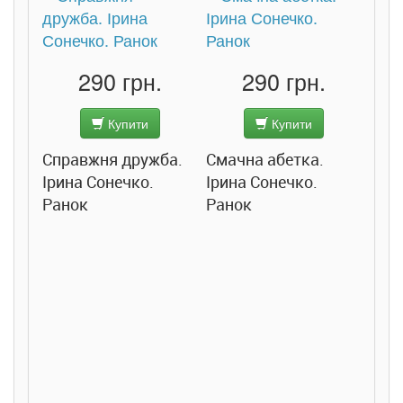
290 грн.
290 грн.
Купити
Купити
Справжня дружба.
Смачна абетка.
Ірина Сонечко.
Ірина Сонечко.
Ранок
Ранок
Розс
сход
дете
Ста
Соло
Ран