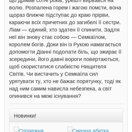
волю. Розпалена горем і жагою помсти, вона
щораз ближче підступає до краю прірви,
караючи всіх причетних до загибелі її сестри.
Ліам — єдиний, хто здатен її спинити. Задля
неї він знову стає собою — Семкаїлом,
королем богів. Доки він із Рукою намагається
допомогти Діанні подолати біль, що зжирає її
зсередини, його давні вороги повертаються,
щоб скористатися слабкістю Нищителя
Світів. Чи вистачить у Семкаїла сил
урятувати ту, хто не бажає порятунку, тоді як
над ним самим нависла небезпека, а світ
опинився на межі існування?
Новинки!