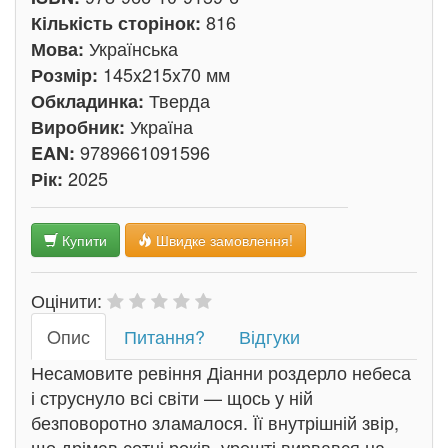
816
Кількість сторінок:
Українська
Мова:
145x215x70 мм
Розмір:
Тверда
Обкладинка:
Україна
Виробник:
9789661091596
EAN:
2025
Рік:
Купити
Швидке замовлення!
Оцінити:
Oпис
Питання?
Відгуки
Несамовите ревіння Діанни роздерло небеса
і струснуло всі світи — щось у ній
безповоротно зламалося. Її внутрішній звір,
що дрімав сотні років, урешті вирвався на