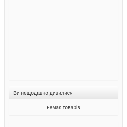
сход
дете
Ста
Соло
Ран
Ви нещодавно дивилися
немає товарів