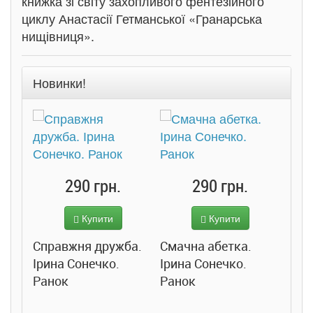
книжка зі світу захопливого фентезійного
циклу Анастасії Гетманської «Гранарська
нищівниця».
Новинки!
290 грн.
290 грн.
Купити
Купити
Справжня дружба.
Смачна абетка.
Ірина Сонечко.
Ірина Сонечко.
Ранок
Ранок
Розс