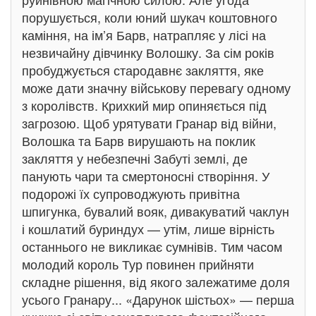
порушується, коли юний шукач коштовного
каміння, на ім’я Барв, натрапляє у лісі на
незвичайну дівчинку Волошку. За сім років
пробуджується стародавнє закляття, яке
може дати значну військову перевагу одному
з королівств. Крихкий мир опиняється під
загрозою. Щоб урятувати Гранар від війни,
Волошка та Барв вирушають на поклик
закляття у небезпечні Забуті землі, де
панують чари та смертоносні створіння. У
подорожі їх супроводжують привітна
шпигунка, бувалий вояк, дивакуватий чаклун
і кошлатий буриндух — утім, лише вірність
останнього не викликає сумнівів. Тим часом
молодий король Тур повинен прийняти
складне рішення, від якого залежатиме доля
усього Гранару... «Дарунок шістьох» — перша