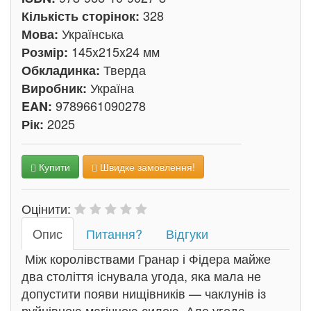
328
Кількість сторінок:
Українська
Мова:
145x215x24 мм
Розмір:
Тверда
Обкладинка:
Україна
Виробник:
9789661090278
EAN:
2025
Рік:
Купити
Швидке замовлення!
Оцінити:
Oпис
Питання?
Відгуки
Між королівствами Гранар і Фідера майже
два століття існувала угода, яка мала не
допустити появи нищівників — чаклунів із
руйнівною магічною силою. Але угода