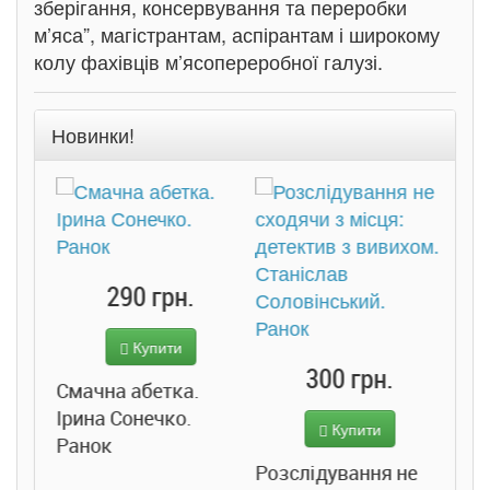
зберігання, консервування та переробки
м’яса”, магістрантам, аспірантам і широкому
колу фахівців м’ясопереробної галузі.
Новинки!
290 грн.
Купити
Підв
300 грн.
ба.
Смачна абетка.
Джо
Ірина Сонечко.
Купити
Ранок
Розслідування не