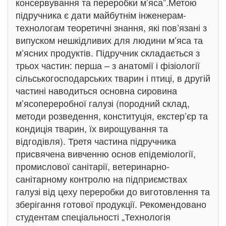
консервування та переробки м’яса”.Метою
підручника є дати майбутнім інженерам-
технологам теоретичні знання, які пов’язані з
випуском нешкідливих для людини м’яса та
м’ясних продуктів. Підручник складається з
трьох частин: перша – з анатомії і фізіології
сільськогосподарських тварин і птиці, в другій
частині наводиться основна сировина
м’ясопереробної галузі (породний склад,
методи розведення, конституція, екстер’єр та
кондиція тварин, їх вирощування та
відгодівля). Третя частина підручника
присвячена вивченню основ епідеміології,
промислової санітарії, ветеринарно-
санітарному контролю на підприємствах
галузі від цеху переробки до виготовлення та
зберігання готової продукції. Рекомендовано
студентам спеціальності „Технологія