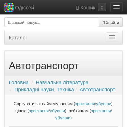
Кошик:
0
Одіссей
Знайти
Каталог
Автотранспорт
Головна
Навчальна література
Прикладні науки. Техніка
Автотранспорт
Сортувати за: найменуванням (
зростання
/
убувши
),
ціною (
зростання
/
убувши
), рейтингом (
зростання
/
убувши
)