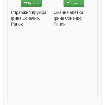
Купити
Купити
Справжня дружба.
Смачна абетка.
Ірина Сонечко.
Ірина Сонечко.
Ранок
Ранок
Розс
сход
дете
Ста
Соло
Ран