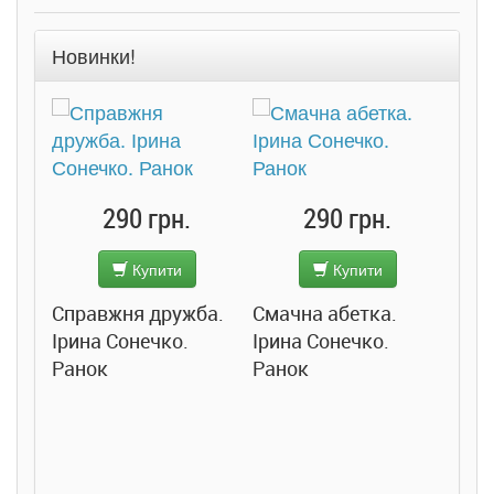
Новинки!
290 грн.
290 грн.
Купити
Купити
Справжня дружба.
Смачна абетка.
Ірина Сонечко.
Ірина Сонечко.
Ранок
Ранок
Розс
сход
дете
Ста