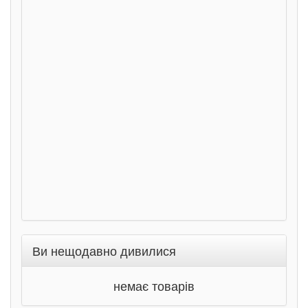
Розс
сход
дете
Ста
Соло
Ран
Ви нещодавно дивилися
немає товарів