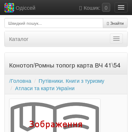
Кошик:
0
Одіссей
Знайти
Каталог
Конотоп/Ромны топогр карта ВЧ 41\54
/Головна
Путівники. Книги з туризму
Атласи та карти України