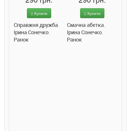
Купити
Купити
Справжня дружба.
Смачна абетка.
Ірина Сонечко.
Ірина Сонечко.
Ранок
Ранок
Розс
сход
дете
Ста
Соло
Ран