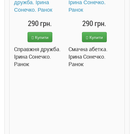
290 грн.
290 грн.
Купити
Купити
Справжня дружба.
Смачна абетка.
Ірина Сонечко.
Ірина Сонечко.
Ранок
Ранок
Розс
сход
дете
Ста
Соло
Ран