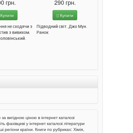
0 грн.
290 грн.
285 грн
Купити
Купити
Купит
ння не сходячи з
Підводний світ. Джо Мун.
Моє любе кошеня.
ктив з вивихом.
Ранок
Пуляєва. Ранок
Соловінський.
за вигідною ціною в інтернет каталозі
ть фахівцеві у інтернет каталозі літератури
і регіони країни. Книги по рубриках: Хімія,