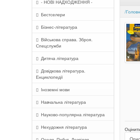
- НОВІ НАДХОДЖЕННЯ -
/Голов
Бестселери
Бізнес-література
Військова справа. Зброя.
Спецслужби
Дитяча література
Довідкова література.
Енциклопедії
Іноземні мови
Навчальна література
Науково-популярна література
Нехудожня література
Оцінит
Oпи
Оселя. Побут. Дозвілля