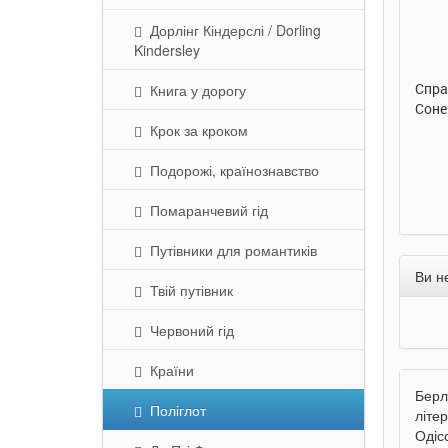
290 грн.
290 грн.
Дорлінг Кіндерслі / Dorling
Kindersley
Купити
Купити
Улюблена абетка. Ірина
Таке велике слоненя. Ірина
Спра
Книга у дорогу
Сонечко. Ранок
Сонечко. Ранок
Соне
Крок за кроком
Подорожі, країнознавство
Помаранчевий гід
Путівники для романтиків
Ви н
Твій путівник
Червоний гід
Країни
Берл
Поліглот
літер
Одісс