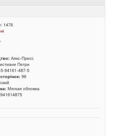
у:
1476
:
ні
.
цтво:
Аякс-Пресс
истиане Петри
-5-94161-487-5
 сторінок:
96
сский
ка:
Мягкая обложка
5941614875