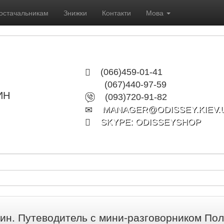
остачальникам
Знижки
Контакти
Мова
(066)459-01-41
(067)440-97-59
ИН
(093)720-91-82
MANAGER@ODISSEY.KIEV.
SKYPE: ODISSEYSHOP
ин. Путеводитель с мини-разговорником Пол