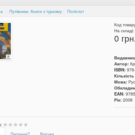
на
Путівники. Книги з туризму
Поліглот
Код товар
На складі
0 грн
Видавни
Автор:
Кр
ISBN:
978
Кількість
Мова:
Ру
Обкладин
EAN:
978
Рік:
2008
и:
с
Питання?
Відгуки