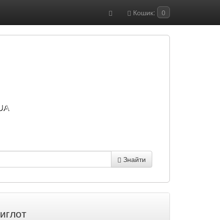
Кошик:
0
UA
Знайти
иглот