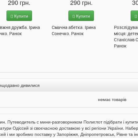
290 грн.
290 грн.
30
Купити
Купити
вжня дружба. Ірина
Смачна абетка. Ірина
Розслідува
чко. Ранок
Сонечко. Ранок
місця: дете
Станіслав 
Ранок
ещодавно дивилися
немає товарів
ин. Путеводитель с мини-разговорником Полиглот підібрати і купити 
атури Одіссей зі своєчасною доставкою у всі регіони України. Набері
ей і ми зробимо поставку у Запоріжжя, Дніпропетровськ, Рівне та інш